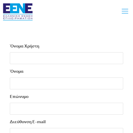
Όνομα Χρήστη
Όνομα
Επώνυμο
Διεύθυνση E-mail