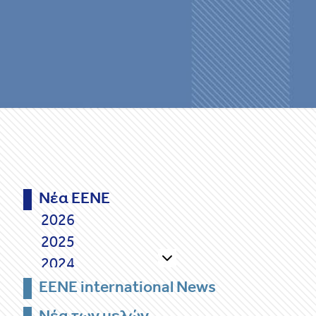
Νέα ΕΕΝΕ
2026
2025
2024
2023
EENE international News
2022