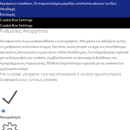
λεγόμενα «cookies». Οι περισσότεροι μεγάλοι ιστότοποι κάνουν το ίδιο.
Αποδοχή
Επιλογές
Cookie Box Settings
Cookie Box Settings
Ρυθμίσεις Απορρήτου
Αποφασίστε ποια cookies θέλετε να επιτρέψετε. Μπορείτε να αλλάξετε αυτές
τις ρυθμίσεις ανά πάσα στιγμή. Ωστόσο, αυτό μπορεί να έχει ως αποτέλεσμα
ορισμένες λειτουργίες να μην είναι πλέον διαθέσιμες. Για πληροφορίες σχετικά
με τη διαγραφή των cookies, συμβουλευτείτε τη λειτουργία βοήθειας του
προγράμματος περιήγησης. Μάθετε περισσότερα σχετικά με τα cookies που
χρησιμοποιούμε.
Με το slider, μπορείτε να ενεργοποιήσετε ή να απενεργοποιήσετε
διαφορετικούς τύπους cookies:
Απαραίτητα