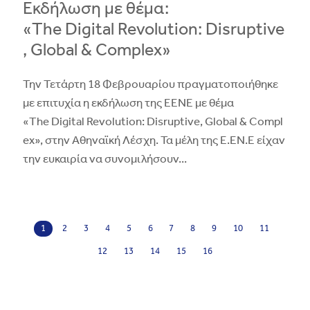
Εκδήλωση με θέμα:
«The Digital Revolution: Disruptive
, Global & Complex»
Την Τετάρτη 18 Φεβρουαρίου πραγματοποιήθηκε
με επιτυχία η εκδήλωση της ΕΕΝΕ με θέμα
«The Digital Revolution: Disruptive, Global & Compl
ex», στην Αθηναϊκή Λέσχη. Τα μέλη της Ε.ΕΝ.Ε είχαν
την ευκαιρία να συνομιλήσουν
...
1
2
3
4
5
6
7
8
9
10
11
12
13
14
15
16