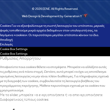
© 2026 EENE. All Rights Reserved.
Web Design & Development by Generation Y
Cookies Για να εξασφαλίσουμε τη σωστή λειτουργία του ιστότοπου, μερικές
φορές τοποθετούμε μικρά αρχεία δεδομένων στον υπολογιστή σας, τα
λεγόμενα «cookies». Οι περισσότεροι μεγάλοι ιστότοποι κάνουν το ίδιο.
Αποδοχή
Επιλογές
Cookie Box Settings
Cookie Box Settings
Ρυθμίσεις Απορρήτου
Αποφασίστε ποια cookies θέλετε να επιτρέψετε. Μπορείτε να αλλάξετε αυτές
τις ρυθμίσεις ανά πάσα στιγμή. Ωστόσο, αυτό μπορεί να έχει ως αποτέλεσμα
ορισμένες λειτουργίες να μην είναι πλέον διαθέσιμες. Για πληροφορίες σχετικά
με τη διαγραφή των cookies, συμβουλευτείτε τη λειτουργία βοήθειας του
προγράμματος περιήγησης. Μάθετε περισσότερα σχετικά με τα cookies που
χρησιμοποιούμε.
Με το slider, μπορείτε να ενεργοποιήσετε ή να απενεργοποιήσετε
διαφορετικούς τύπους cookies: