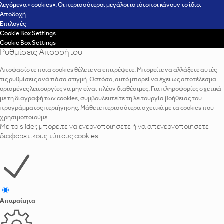
λεγόμενα «cookies». Οι περισσότεροι μεγάλοι ιστότοποι κάνουν το ίδιο.
Αποδοχή
Επιλογές
Cookie Box Settings
Cookie Box Settings
Ρυθμίσεις Απορρήτου
Αποφασίστε ποια cookies θέλετε να επιτρέψετε. Μπορείτε να αλλάξετε αυτές
τις ρυθμίσεις ανά πάσα στιγμή. Ωστόσο, αυτό μπορεί να έχει ως αποτέλεσμα
ορισμένες λειτουργίες να μην είναι πλέον διαθέσιμες. Για πληροφορίες σχετικά
με τη διαγραφή των cookies, συμβουλευτείτε τη λειτουργία βοήθειας του
προγράμματος περιήγησης. Μάθετε περισσότερα σχετικά με τα cookies που
χρησιμοποιούμε.
Με το slider, μπορείτε να ενεργοποιήσετε ή να απενεργοποιήσετε
διαφορετικούς τύπους cookies:
Απαραίτητα