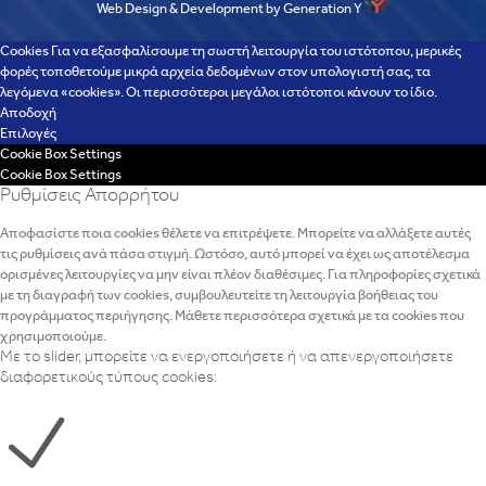
Web Design & Development by Generation Y
Cookies Για να εξασφαλίσουμε τη σωστή λειτουργία του ιστότοπου, μερικές
φορές τοποθετούμε μικρά αρχεία δεδομένων στον υπολογιστή σας, τα
λεγόμενα «cookies». Οι περισσότεροι μεγάλοι ιστότοποι κάνουν το ίδιο.
Αποδοχή
Επιλογές
Cookie Box Settings
Cookie Box Settings
Ρυθμίσεις Απορρήτου
Αποφασίστε ποια cookies θέλετε να επιτρέψετε. Μπορείτε να αλλάξετε αυτές
τις ρυθμίσεις ανά πάσα στιγμή. Ωστόσο, αυτό μπορεί να έχει ως αποτέλεσμα
ορισμένες λειτουργίες να μην είναι πλέον διαθέσιμες. Για πληροφορίες σχετικά
με τη διαγραφή των cookies, συμβουλευτείτε τη λειτουργία βοήθειας του
προγράμματος περιήγησης. Μάθετε περισσότερα σχετικά με τα cookies που
χρησιμοποιούμε.
Με το slider, μπορείτε να ενεργοποιήσετε ή να απενεργοποιήσετε
διαφορετικούς τύπους cookies: