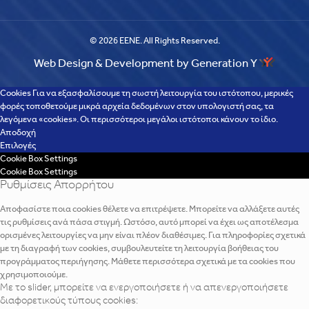
© 2026 EENE. All Rights Reserved.
Web Design & Development by Generation Y
Cookies Για να εξασφαλίσουμε τη σωστή λειτουργία του ιστότοπου, μερικές
φορές τοποθετούμε μικρά αρχεία δεδομένων στον υπολογιστή σας, τα
λεγόμενα «cookies». Οι περισσότεροι μεγάλοι ιστότοποι κάνουν το ίδιο.
Αποδοχή
Επιλογές
Cookie Box Settings
Cookie Box Settings
Ρυθμίσεις Απορρήτου
Αποφασίστε ποια cookies θέλετε να επιτρέψετε. Μπορείτε να αλλάξετε αυτές
τις ρυθμίσεις ανά πάσα στιγμή. Ωστόσο, αυτό μπορεί να έχει ως αποτέλεσμα
ορισμένες λειτουργίες να μην είναι πλέον διαθέσιμες. Για πληροφορίες σχετικά
με τη διαγραφή των cookies, συμβουλευτείτε τη λειτουργία βοήθειας του
προγράμματος περιήγησης. Μάθετε περισσότερα σχετικά με τα cookies που
χρησιμοποιούμε.
Με το slider, μπορείτε να ενεργοποιήσετε ή να απενεργοποιήσετε
διαφορετικούς τύπους cookies: