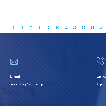
4
5
6
7
8
9
10
11
12
13
14
15
Email
Επικ
secretary@eene.gr
Τηλέ