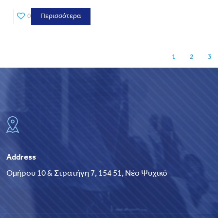
0
Περισσότερα
1
2
3
Address
Ομήρου 10 & Στρατήγη 7, 154 51, Νέο Ψυχικό