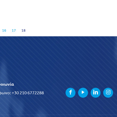
16
17
18
οινωνία
φωνο: +30 210 6772288