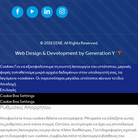
© 2026 EENE. All Rights Reserved.
Web Design & Development by Generation Y
Cookies Για να εξασφαλίσουμε τη σωστή λειτουργία του ιστότοπου, μερικές
φορές τοποθετούμε μικρά αρχεία δεδομένων στον υπολογιστή σας, τα
λεγόμενα «cookies». Οι περισσότεροι μεγάλοι ιστότοποι κάνουν το ίδιο.
Αποδοχή
Επιλογές
Cookie Box Settings
Cookie Box Settings
Ρυθμίσεις Απορρήτου
Αποφασίστε ποια cookies θέλετε να επιτρέψετε. Μπορείτε να αλλάξετε αυτές
τις ρυθμίσεις ανά πάσα στιγμή. Ωστόσο, αυτό μπορεί να έχει ως αποτέλεσμα
ορισμένες λειτουργίες να μην είναι πλέον διαθέσιμες. Για πληροφορίες σχετικά
με τη διαγραφή των cookies, συμβουλευτείτε τη λειτουργία βοήθειας του