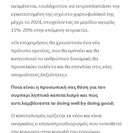
αναµένεται, τουλάχιστον, να τετραπλασιάσει την
εγκατεστηµένη της ισχύ στο χαρτοφυλάκιό της
µέχρι το 2024, στοχεύοντας σε µερίδιο αγοράς
15%-20% στην επόµενη τετραετία.
«Οι επιχειρήσεις θα χρειαστούν ένα νέο
πρότυπο ηγεσίας, που θα εμπνέει και θα
κινητοποιεί το ανθρώπινο δυναμικό, θα
προσελκύει ταλέντα και θα επενδύει στις νέες
απαραίτητες δεξιότητες».
Ποια είναι η προσωπική σας θέση για τον
συμπεριληπτικό καπιταλισμό και πώς
αντιλαμβάνεστε το doing well by doing good;
Ο καπιταλισμός ορίζεται εκ νέου και είναι
αναγκαίος ο επαναπροσδιορισμός που τοποθετεί
την κοινωνία στην κορυφή του τριγώνου