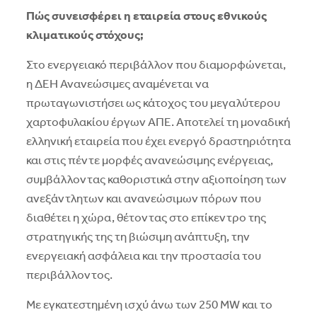
Πώς συνεισφέρει η εταιρεία στους εθνικούς
κλιματικούς στόχους;
Στο ενεργειακό περιβάλλον που διαµορφώνεται,
η ΔΕΗ Ανανεώσιµες αναµένεται να
πρωταγωνιστήσει ως κάτοχος του µεγαλύτερου
χαρτοφυλακίου έργων ΑΠΕ. Αποτελεί τη µοναδική
ελληνική εταιρεία που έχει ενεργό δραστηριότητα
και στις πέντε µορφές ανανεώσιµης ενέργειας,
συµβάλλοντας καθοριστικά στην αξιοποίηση των
ανεξάντλητων και ανανεώσιµων πόρων που
διαθέτει η χώρα, θέτοντας στο επίκεντρο της
στρατηγικής της τη βιώσιµη ανάπτυξη, την
ενεργειακή ασφάλεια και την προστασία του
περιβάλλοντος.
Με εγκατεστηµένη ισχύ άνω των 250 MW και το