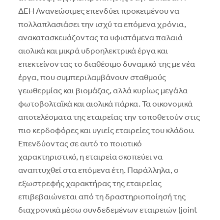
ΔΕΗ Ανανεώσιµες επενδύει προκειµένου να
πολλαπλασιάσει την ισχύ τα επόµενα χρόνια,
ανακατασκευάζοντας τα υφιστάµενα παλαιά
αιολικά και µικρά υδροηλεκτρικά έργα και
επεκτείνοντας το διαθέσιµο δυναµικό της µε νέα
έργα, που συµπεριλαµβάνουν σταθµούς
γεωθερµίας και βιοµάζας, αλλά κυρίως µεγάλα
φωτοβολταϊκά και αιολικά πάρκα. Τα οικονοµικά
αποτελέσµατα της εταιρείας την τοποθετούν στις
πιο κερδοφόρες και υγιείς εταιρείες του κλάδου.
Επενδύοντας σε αυτό το ποιοτικό
χαρακτηριστικό, η εταιρεία σκοπεύει να
αναπτυχθεί στα επόµενα έτη. Παράλληλα, ο
εξωστρεφής χαρακτήρας της εταιρείας
επιβεβαιώνεται από τη δραστηριοποίησή της
διαχρονικά µέσω συνδεδεµένων εταιρειών (joint