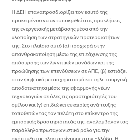
Η ΔΕΗ επαναπροσδιορίζει τον εαυτό της
προκειµένου να ανταποκριθεί στις προκλήσεις
της ενεργειακής µετάβασης µέσα από την
υλοποίηση των στρατηγικών προτεραιοτήτων
της. Στο πλαίσιο αυτό (α) προχωρά στην
απανθρακοποίηση µέσω της επιτάχυνσης της
απόσυρσης των λιγνιτικών µονάδων και της
προώθησης των επενδύσεων σε ΑΠΕ, (β) εστιάζει
στον ψηφιακό µετασχηµατισµό και τη λειτουργική
αποδοτικότητα µέσω της εφαρµογής νέων
τεχνολογιών σε όλες τις δραστηριότητές του
οµίλου και (γ) επιδιώκει ευκαιρίες ανάπτυξης
τοποθετώντας τον πελάτη στο επίκεντρο της
εµπορικής δραστηριότητάς της, αναλαµβάνοντας
παράλληλα πρωταγωνιστικό ρόλο για την
ανάπτυξη της ηλεκτροκίνησης στην Ελλάδα. Η