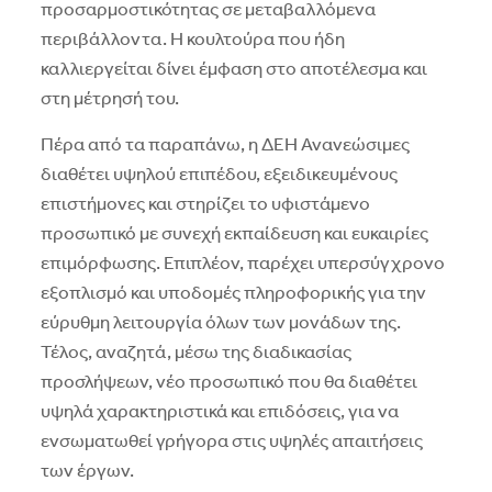
προσαρµοστικότητας σε µεταβαλλόµενα
περιβάλλοντα. Η κουλτούρα που ήδη
καλλιεργείται δίνει έµφαση στο αποτέλεσµα και
στη µέτρησή του.
Πέρα από τα παραπάνω, η ΔΕΗ Ανανεώσιµες
διαθέτει υψηλού επιπέδου, εξειδικευµένους
επιστήµονες και στηρίζει το υφιστάµενο
προσωπικό µε συνεχή εκπαίδευση και ευκαιρίες
επιµόρφωσης. Επιπλέον, παρέχει υπερσύγχρονο
εξοπλισµό και υποδοµές πληροφορικής για την
εύρυθµη λειτουργία όλων των µονάδων της.
Τέλος, αναζητά, µέσω της διαδικασίας
προσλήψεων, νέο προσωπικό που θα διαθέτει
υψηλά χαρακτηριστικά και επιδόσεις, για να
ενσωµατωθεί γρήγορα στις υψηλές απαιτήσεις
των έργων.