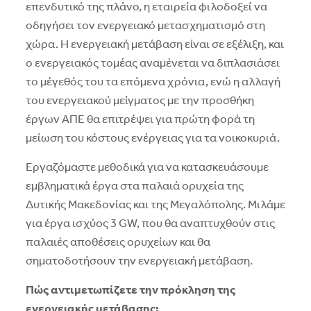
επενδυτικό της πλάνο, η εταιρεία φιλοδοξεί να
οδηγήσει τον ενεργειακό µετασχηµατισµό στη
χώρα. Η ενεργειακή µετάβαση είναι σε εξέλιξη, και
ο ενεργειακός τοµέας αναµένεται να διπλασιάσει
το µέγεθός του τα επόµενα χρόνια, ενώ η αλλαγή
του ενεργειακού µείγµατος µε την προσθήκη
έργων ΑΠΕ θα επιτρέψει για πρώτη φορά τη
µείωση του κόστους ενέργειας για τα νοικοκυριά.
Εργαζόµαστε µεθοδικά για να κατασκευάσουµε
εµβληµατικά έργα στα παλαιά ορυχεία της
Δυτικής Μακεδονίας και της Μεγαλόπολης. Μιλάµε
για έργα ισχύος 3 GW, που θα αναπτυχθούν στις
παλαιές αποθέσεις ορυχείων και θα
σηµατοδοτήσουν την ενεργειακή µετάβαση.
Πώς αντιμετωπίζετε την πρόκληση της
ενεργειακής μετάβασης;