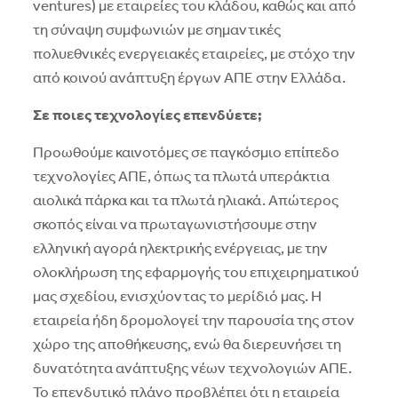
ventures) µε εταιρείες του κλάδου, καθώς και από
τη σύναψη συµφωνιών µε σηµαντικές
πολυεθνικές ενεργειακές εταιρείες, µε στόχο την
από κοινού ανάπτυξη έργων ΑΠΕ στην Ελλάδα.
Σε ποιες τεχνολογίες επενδύετε;
Προωθούµε καινοτόµες σε παγκόσµιο επίπεδο
τεχνολογίες ΑΠΕ, όπως τα πλωτά υπεράκτια
αιολικά πάρκα και τα πλωτά ηλιακά. Απώτερος
σκοπός είναι να πρωταγωνιστήσουµε στην
ελληνική αγορά ηλεκτρικής ενέργειας, µε την
ολοκλήρωση της εφαρµογής του επιχειρηµατικού
µας σχεδίου, ενισχύοντας το µερίδιό µας. Η
εταιρεία ήδη δροµολογεί την παρουσία της στον
χώρο της αποθήκευσης, ενώ θα διερευνήσει τη
δυνατότητα ανάπτυξης νέων τεχνολογιών ΑΠΕ.
Το επενδυτικό πλάνο προβλέπει ότι η εταιρεία