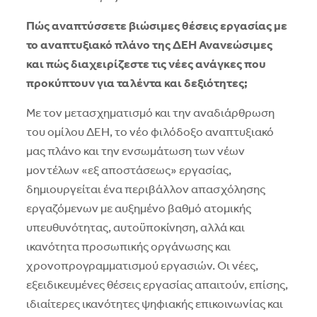
Πώς αναπτύσσετε βιώσιμες θέσεις εργασίας με
το αναπτυξιακό πλάνο της ΔΕΗ Ανανεώσιμες
και πώς διαχειρίζεστε τις νέες ανάγκες που
προκύπτουν για ταλέντα και δεξιότητες;
Με τον µετασχηµατισµό και την αναδιάρθρωση
του οµίλου ΔΕΗ, το νέο φιλόδοξο αναπτυξιακό
µας πλάνο και την ενσωµάτωση των νέων
µοντέλων «εξ αποστάσεως» εργασίας,
δηµιουργείται ένα περιβάλλον απασχόλησης
εργαζόµενων µε αυξηµένο βαθµό ατοµικής
υπευθυνότητας, αυτοϋποκίνηση, αλλά και
ικανότητα προσωπικής οργάνωσης και
χρονοπρογραµµατισµού εργασιών. Οι νέες,
εξειδικευµένες θέσεις εργασίας απαιτούν, επίσης,
ιδιαίτερες ικανότητες ψηφιακής επικοινωνίας και