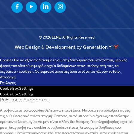
© 2026 EENE. All Rights Reserved.
Web Design & Development by Generation Y
Cookies Για να εξασφαλίσουμε τη σωστή λειτουργία του ιστότοπου, μερικές
φορές τοποθετούμε μικρά αρχεία δεδομένων στον υπολογιστή σας, τα
λεγόμενα «cookies». Οι περισσότεροι μεγάλοι ιστότοποι κάνουν το ίδιο.
Αποδοχή
Επιλογές
Cookie Box Settings
Cookie Box Settings
Ρυθμίσεις Απορρήτου
Αποφασίστε ποια cookies θέλετε να επιτρέψετε. Μπορείτε να αλλάξετε αυτές
τις ρυθμίσεις ανά πάσα στιγμή. Ωστόσο, αυτό μπορεί να έχει ως αποτέλεσμα
ορισμένες λειτουργίες να μην είναι πλέον διαθέσιμες. Για πληροφορίες σχετικά
με τη διαγραφή των cookies, συμβουλευτείτε τη λειτουργία βοήθειας του
προγράμματος περιήγησης. Μάθετε περισσότερα σχετικά με τα cookies που