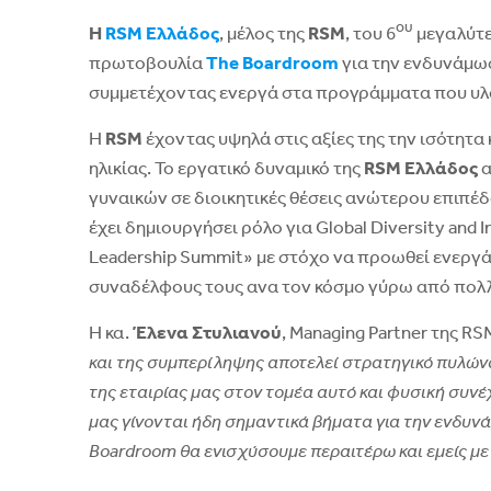
ου
Η
RSM Ελλάδος
, μέλος της
RSM
, του 6
μεγαλύτε
πρωτοβουλία
The Boardroom
για την ενδυνάμωσ
συμμετέχοντας ενεργά στα προγράμματα που υλο
Η
RSM
έχοντας υψηλά στις αξίες της την ισότητ
ηλικίας. Το εργατικό δυναμικό της
RSM Ελλάδος
α
γυναικών σε διοικητικές θέσεις ανώτερου επιπέδ
έχει δημιουργήσει ρόλο για Global Diversity and 
Leadership Summit» με στόχο να προωθεί ενεργά τ
συναδέλφους τους ανα τον κόσμο γύρω από πολ
H κα.
Έλενα Στυλιανού
, Managing Partner της 
και της συμπερίληψης αποτελεί στρατηγικό πυλώνα
της εταιρίας μας στον τομέα αυτό και φυσική συν
μας γίνονται ήδη σημαντικά βήματα για την ενδυν
Boardroom θα ενισχύσουμε περαιτέρω και εμείς με 