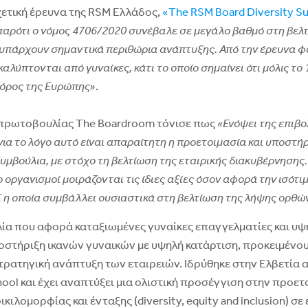
ετική έρευνα της RSM Ελλάδος,
«The RSM Board Diversity Su
παρότι ο νόμος 4706/2020 συνέβαλε σε μεγάλο βαθμό στη βελ
υπάρχουν σημαντικά περιθώρια ανάπτυξης. Από την έρευνα φάν
αλύπτονται από γυναίκες, κάτι το οποίο σημαίνει ότι μόλις τ
ς όρος της Ευρώπης»
.
 πρωτοβουλίας The Boardroom τόνισε πως
«Ενόψει της επιβ
για το λόγο αυτό είναι απαραίτητη η προετοιμασία και υποστή
Συμβούλια, με στόχο τη βελτίωση της εταιρικής διακυβέρνησης
ο οργανισμοί μοιράζονται τις ίδιες αξίες όσον αφορά την ισότι
Σ η οποία συμβάλλει ουσιαστικά στη βελτίωση της λήψης ορθ
ία που αφορά καταξιωμένες γυναίκες επαγγελματίες και υψ
υποστήριξη ικανών γυναικών με υψηλή κατάρτιση, προκειμένο
στρατηγική ανάπτυξη των εταιρειών. Ιδρύθηκε στην Ελβετία
ool και έχει αναπτύξει μια ολιστική προσέγγιση στην προε
κιλομορφίας και ένταξης (diversity, equity and inclusion) σ