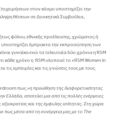
πιχειρήσεων στον κόσμο υποστηρίζει την
άληψη θέσεων σε Διοικητικά Συμβούλια,
τήτως φύλου, εθνικής προέλευσης, χρώματος ή
υο υποστηρίζει έμπρακτα την εκπροσώπηση των
είναι γυναίκα ενώ τα τελευταία δύο χρόνια η RSM
ί ότι κάθε χρόνο η RSM υλοποιεί το «RSM Women in
 τις εμπειρίες και τις γνώσεις τους με τους
oardroom πως
«η προώθηση της διαφορετικότητας
 Ελλάδα, αποτελεί μια από τις πολλές ενέργειες
 αξιοκρατίας και της έμφυλης ισότητας. Στη χώρα
ε πως μέσα από τη συνέργεια μας με το The