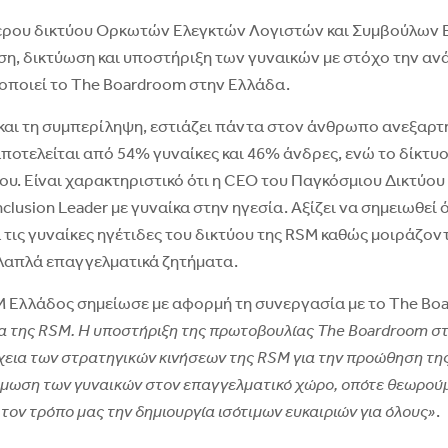
ρου δικτύου Ορκωτών Ελεγκτών Λογιστών και Συμβούλων Ε
η, δικτύωση και υποστήριξη των γυναικών με στόχο την αν
ποιεί το The Boardroom στην Ελλάδα.
α και τη συμπερίληψη, εστιάζει πάντα στον άνθρωπο ανεξαρ
ποτελείται από 54% γυναίκες και 46% άνδρες, ενώ το δίκτ
ου. Είναι χαρακτηριστικό ότι η CEO του Παγκόσμιου Δικτύου 
Inclusion Leader με γυναίκα στην ηγεσία. Αξίζει να σημειωθε
ις γυναίκες ηγέτιδες του δικτύου της RSM καθώς μοιράζονται
λαπλά επαγγελματικά ζητήματα.
RSM Ελλάδος σημείωσε με αφορμή τη συνεργασία με το The B
 της RSM. Η υποστήριξη της πρωτοβουλίας The Boardroom στην
έχεια των στρατηγικών κινήσεων της RSM για την προώθηση της
άμωση των γυναικών στον επαγγελματικό χώρο, οπότε θεωρούμ
τον τρόπο μας την δημιουργία ισότιμων ευκαιριών για όλους»
.