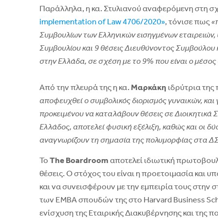
Παράλληλα, η κα. Στυλιανού αναφερόμενη στη σχ
implementation of Law 4706/2020»
, τόνισε πως
«
Συμβουλίων των Ελληνικών εισηγμένων εταιρειών, 
Συμβουλίου και 9 θέσεις Διευθύνοντος Συμβούλου κ
στην Ελλάδα, σε σχέση με το 9% που είναι ο μέσο
Από την πλευρά της η κα.
Μαρκάκη
ιδρύτρια της
αποφευχθεί ο συμβολικός διορισμός γυναικών, και 
προκειμένου να καταλάβουν θέσεις σε Διοικητικά 
Ελλάδος, αποτελεί φυσική εξέλιξη, καθώς και οι δύ
αναγνωρίζουν τη σημασία της πολυμορφίας στα Δ
Το
The Boardroom
αποτελεί ιδιωτική πρωτοβουλ
θέσεις. O στόχος του είναι η προετοιμασία και 
και να συνεισφέρουν με την εμπειρία τους στην 
των ΕΜΒΑ σπουδών της στο Harvard Business Sch
ενίσχυση της Εταιρικής Διακυβέρνησης και της ποι