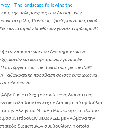
rvey – The landscape following the
τίωση της πολυμορφίας των Διοικητικών
ηκε ότι μόλις 15 θέσεις Προέδρου Διοικητικού
ο 1% των εταιριών διαθέτουν γυναίκα Πρόεδρο ΔΣ
ολής των ποσοστώσεων είναι σημαντικό να
ριξη ικανών και καταρτισμένων γυναικών
. Η συνέργεια του The Boardroom με την RSM
μη – αξιοκρατική πρόσβαση σε ίσες ευκαιρίες και
ών αποφάσεων»
.
ηλόβαθμα στελέχη σε ανώτερες διοικητικές
υ να καταλάβουν θέσεις σε Διοικητικά Συμβούλια
 από την Ελληνίδα Ντιάνα Μαρκάκη στο πλαίσιο
τοιμασία επίδοξων μελών ΔΣ, με γνώμονα την
ε επίπεδο διοικητικών συμβουλίων, η οποία