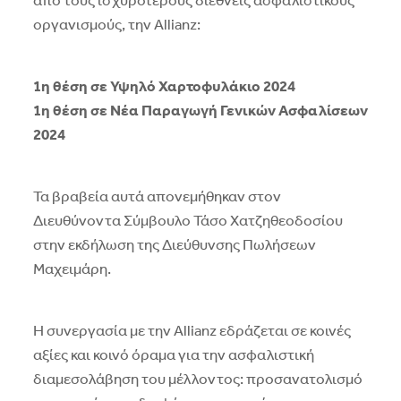
από τους ισχυρότερους διεθνείς ασφαλιστικούς
οργανισμούς, την Allianz:
1η θέση σε Υψηλό Χαρτοφυλάκιο 2024
1η θέση σε Νέα Παραγωγή Γενικών Ασφαλίσεων
2024
Τα βραβεία αυτά απονεμήθηκαν στον
Διευθύνοντα Σύμβουλο Τάσο Χατζηθεοδοσίου
στην εκδήλωση της Διεύθυνσης Πωλήσεων
Μαχειμάρη.
Η συνεργασία με την Allianz εδράζεται σε κοινές
αξίες και κοινό όραμα για την ασφαλιστική
διαμεσολάβηση του μέλλοντος: προσανατολισμό