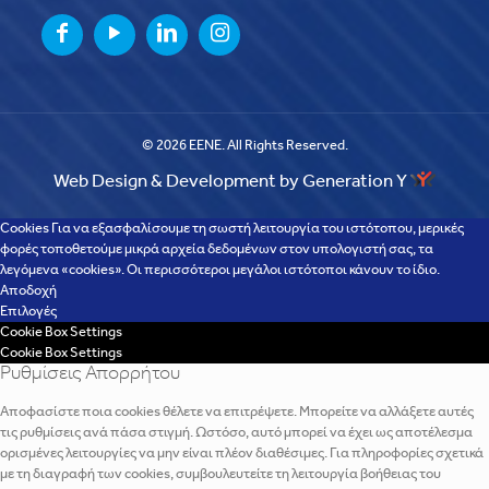
© 2026 EENE. All Rights Reserved.
Web Design & Development by Generation Y
Cookies Για να εξασφαλίσουμε τη σωστή λειτουργία του ιστότοπου, μερικές
φορές τοποθετούμε μικρά αρχεία δεδομένων στον υπολογιστή σας, τα
λεγόμενα «cookies». Οι περισσότεροι μεγάλοι ιστότοποι κάνουν το ίδιο.
Αποδοχή
Επιλογές
Cookie Box Settings
Cookie Box Settings
Ρυθμίσεις Απορρήτου
Αποφασίστε ποια cookies θέλετε να επιτρέψετε. Μπορείτε να αλλάξετε αυτές
τις ρυθμίσεις ανά πάσα στιγμή. Ωστόσο, αυτό μπορεί να έχει ως αποτέλεσμα
ορισμένες λειτουργίες να μην είναι πλέον διαθέσιμες. Για πληροφορίες σχετικά
με τη διαγραφή των cookies, συμβουλευτείτε τη λειτουργία βοήθειας του