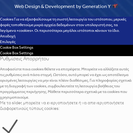
Web Design & Development by Generation Y
Cookies Για να εξασφαλίσουμε τη σωστή λειτουργία του ιστότοπου, μερικές
φορές τοποθετούμε μικρά αρχεία δεδομένων στον υπολογιστή σας, τα
λεγόμενα «cookies». Οι περισσότεροι μεγάλοι ιστότοποι κάνουν το ίδιο.
Αποδοχή
Επιλογές
Cookie Box Settings
Cookie Box Settings
Ρυθμίσεις Απορρήτου
Αποφασίστε ποια cookies θέλετε να επιτρέψετε. Μπορείτε να αλλάξετε αυτές
τις ρυθμίσεις ανά πάσα στιγμή. Ωστόσο, αυτό μπορεί να έχει ως αποτέλεσμα
ορισμένες λειτουργίες να μην είναι πλέον διαθέσιμες. Για πληροφορίες σχετικά
με τη διαγραφή των cookies, συμβουλευτείτε τη λειτουργία βοήθειας του
προγράμματος περιήγησης. Μάθετε περισσότερα σχετικά με τα cookies που
χρησιμοποιούμε.
Με το slider, μπορείτε να ενεργοποιήσετε ή να απενεργοποιήσετε
διαφορετικούς τύπους cookies: