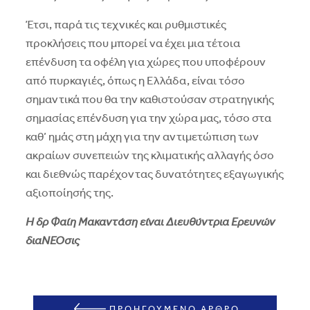
Έτσι, παρά τις τεχνικές και ρυθμιστικές
προκλήσεις που μπορεί να έχει μια τέτοια
επένδυση τα οφέλη για χώρες που υποφέρουν
από πυρκαγιές, όπως η Ελλάδα, είναι τόσο
σημαντικά που θα την καθιστούσαν στρατηγικής
σημασίας επένδυση για την χώρα μας, τόσο στα
καθ’ ημάς στη μάχη για την αντιμετώπιση των
ακραίων συνεπειών της κλιματικής αλλαγής όσο
και διεθνώς παρέχοντας δυνατότητες εξαγωγικής
αξιοποίησής της.
Η δρ Φαίη Μακαντάση είναι Διευθύντρια Ερευνών
διαΝΕΟσις
ΠΡΟΗΓΟΥΜΕΝΟ ΑΡΘΡΟ