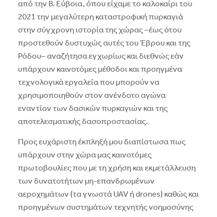
από την Β. Εύβοια, όπου είχαμε το καλοκαίρι του
2021 την μεγαλύτερη καταστροφική πυρκαγιά
στην σύγχρονη ιστορία της χώρας –έως ότου
προστεθούν δυστυχώς αυτές του Έβρου και της
Ρόδου– αναζήτησα εγχωρίως και διεθνώς εάν
υπάρχουν καινοτόμες μέθοδοι και προηγμένα
τεχνολογικά εργαλεία που μπορούν να
χρησιμοποιηθούν στον ανένδοτο αγώνα
εναντίον των δασικών πυρκαγιών και της
αποτελεσματικής δασοπροστασίας.
Προς ευχάριστη έκπληξή μου διαπίστωσα πως
υπάρχουν στην χώρα μας καινοτόμες
πρωτοβουλίες που με τη χρήση και εκμετάλλευση
των δυνατοτήτων μη-επανδρωμένων
αεροχημάτων (τα γνωστά UAV ή drones) καθώς και
προηγμένων συστημάτων τεχνητής νοημοσύνης