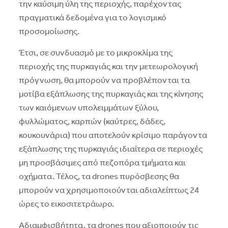
την καύσιμη ύλη της περιοχής, παρέχοντας
πραγματικά δεδομένα για το λογισμικό
προσομοίωσης.
Έτσι, σε συνδυασμό με το μικροκλίμα της
περιοχής της πυρκαγιάς και την μετεωρολογική
πρόγνωση, θα μπορούν να προβλέπονται τα
μοτίβα εξάπλωσης της πυρκαγιάς και της κίνησης
των καιόμενων υπολειμμάτων ξύλου,
φυλλώματος, καρπών (καύτρες, δάδες,
κουκουνάρια) που αποτελούν κρίσιμο παράγοντα
εξάπλωσης της πυρκαγιάς ιδιαίτερα σε περιοχές
μη προσβάσιμες από πεζοπόρα τμήματα και
οχήματα. Τέλος, τα drones πυρόσβεσης θα
μπορούν να χρησιμοποιούνται αδιαλείπτως 24
ώρες το εικοσιτετράωρο.
Αδιαμφισβήτητα, τα drones που αξιοποιούν τις