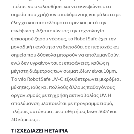
πρέπει να ακολουθήσει και να εκνεφώνει στα
σημεία που χρήζουν απολύμανσης και μάλιστα με
έλεγχο και αποτελέσματα πριν και μετά την
εκνέφωση. Aξιοποιώντας την τεχνολογία
ψεκασμού ξηρού νέφους, το RobotSafe έχει την
μοναδική ικανότητα να διεισδύει σε περιοχές και
σημεία που δύσκολα μπορούν να απολυμανθούν,
ενώ δεν υγραίνονται οι επιφάνειες, καθώς η
μέγιστη διάμετρος των σωματιδίων είναι 10μm.
Tο νέο RobotSafe UV-C εξουδετερώνει μικρόβια,
μύκητες, ιούς και πολλούς άλλους παθογόνους
οργανισμούς με τη χρήση ακτινοβολίας UV. H
απολύμανση υλοποιείται με προγραμματισμό,
πλήρως αυτόνομα, με αισθητήρες laser 360? και
3D κάμερες».
TI ΣXEΔIAZEI H ETAIPIA