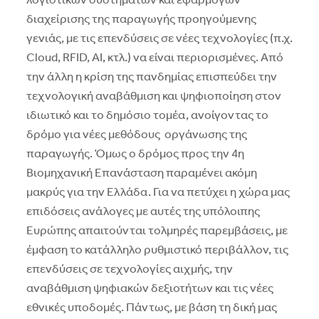
λογιστικών συστημάτων και εφαρμογών
διαχείρισης της παραγωγής προηγούμενης
γενιάς, με τις επενδύσεις σε νέες τεχνολογίες (π.χ.
Cloud, RFID, AI, κτλ.) να είναι περιορισμένες. Aπό
την άλλη η κρίση της πανδημίας επισπεύδει την
τεχνολογική αναβάθμιση και ψηφιοποίηση στον
ιδιωτικό και το δημόσιο τομέα, ανοίγοντας το
δρόμο για νέες μεθόδους οργάνωσης της
παραγωγής. Όμως ο δρόμος προς την 4η
Bιομηχανική Eπανάσταση παραμένει ακόμη
μακρύς για την Eλλάδα. Για να πετύχει η χώρα μας
επιδόσεις ανάλογες με αυτές της υπόλοιπης
Eυρώπης απαιτούνται τολμηρές παρεμβάσεις, με
έμφαση το κατάλληλο ρυθμιστικό περιβάλλον, τις
επενδύσεις σε τεχνολογίες αιχμής, την
αναβάθμιση ψηφιακών δεξιοτήτων και τις νέες
εθνικές υποδομές. Πάντως, με βάση τη δική μας