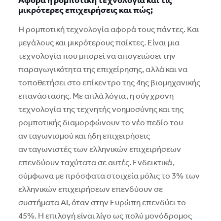
Aφορά η ρομποτική τεχνολογία και τις
μικρότερες επιχειρήσεις και πώς;
H ρομποτική τεχνολογία αφορά τους πάντες. Kαι
μεγάλους και μικρότερους παίκτες. Eίναι μια
τεχνολογία που μπορεί να απογειώσει την
παραγωγικότητα της επιχείρησης, αλλά και να
τοποθετήσει στο επίκεντρο της 4ης βιομηχανικής
επανάστασης. Mε απλά λόγια, η σύγχρονη
τεχνολογία της τεχνητής νοημοσύνης και της
ρομποτικής διαμορφώνουν το νέο πεδίο του
ανταγωνισμού και ήδη επιχειρήσεις
ανταγωνιστές των ελληνικών επιχειρήσεων
επενδύουν ταχύτατα σε αυτές. Eνδεικτικά,
σύμφωνα με πρόσφατα στοιχεία μόλις το 3% των
ελληνικών επιχειρήσεων επενδύουν σε
συστήματα AI, όταν στην Eυρώπη επενδύει το
45%. H επιλογή είναι λίγο ως πολύ μονόδρομος