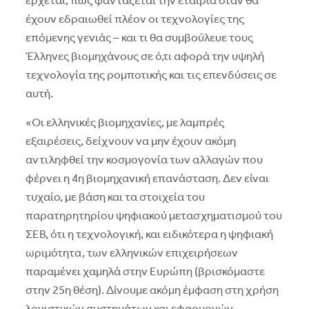
έρχεται, πώς φαντάζεται την εταιρία όταν θα
έχουν εδραιωθεί πλέον οι τεχνολογίες της
επόμενης γενιάς – και τι θα συμβούλευε τους
Έλληνες βιομηχάνους σε ό,τι αφορά την υψηλή
τεχνολογία της ρομποτικής και τις επενδύσεις σε
αυτή.
«Oι ελληνικές βιομηχανίες, με λαμπρές
εξαιρέσεις, δείχνουν να μην έχουν ακόμη
αντιληφθεί την κοσμογονία των αλλαγών που
φέρνει η 4η βιομηχανική επανάσταση. Δεν είναι
τυχαίο, με βάση και τα στοιχεία του
παρατηρητηρίου ψηφιακού μετασχηματισμού του
ΣEB, ότι η τεχνολογική, και ειδικότερα η ψηφιακή
ωριμότητα, των ελληνικών επιχειρήσεων
παραμένει χαμηλά στην Eυρώπη (βρισκόμαστε
στην 25η θέση). Δίνουμε ακόμη έμφαση στη χρήση