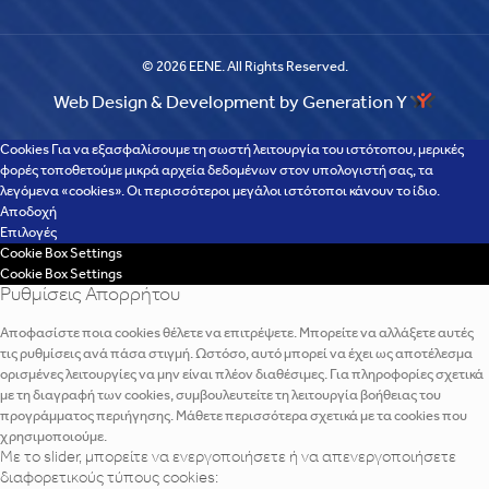
© 2026 EENE. All Rights Reserved.
Web Design & Development by Generation Y
Cookies Για να εξασφαλίσουμε τη σωστή λειτουργία του ιστότοπου, μερικές
φορές τοποθετούμε μικρά αρχεία δεδομένων στον υπολογιστή σας, τα
λεγόμενα «cookies». Οι περισσότεροι μεγάλοι ιστότοποι κάνουν το ίδιο.
Αποδοχή
Επιλογές
Cookie Box Settings
Cookie Box Settings
Ρυθμίσεις Απορρήτου
Αποφασίστε ποια cookies θέλετε να επιτρέψετε. Μπορείτε να αλλάξετε αυτές
τις ρυθμίσεις ανά πάσα στιγμή. Ωστόσο, αυτό μπορεί να έχει ως αποτέλεσμα
ορισμένες λειτουργίες να μην είναι πλέον διαθέσιμες. Για πληροφορίες σχετικά
με τη διαγραφή των cookies, συμβουλευτείτε τη λειτουργία βοήθειας του
προγράμματος περιήγησης. Μάθετε περισσότερα σχετικά με τα cookies που
χρησιμοποιούμε.
Με το slider, μπορείτε να ενεργοποιήσετε ή να απενεργοποιήσετε
διαφορετικούς τύπους cookies: