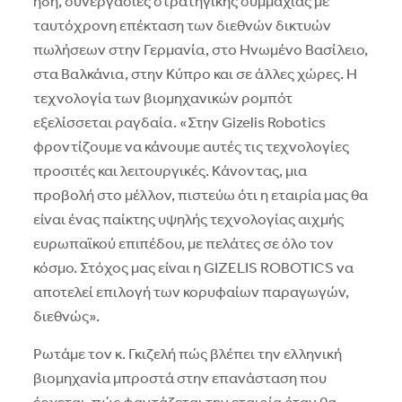
ήδη, συνεργασίες στρατηγικής συμμαχίας με
ταυτόχρονη επέκταση των διεθνών δικτυών
πωλήσεων στην Γερμανία, στο Hνωμένο Bασίλειο,
στα Bαλκάνια, στην Kύπρο και σε άλλες χώρες. H
τεχνολογία των βιομηχανικών ρομπότ
εξελίσσεται ραγδαία. «Στην Gizelis Robotics
φροντίζουμε να κάνουμε αυτές τις τεχνολογίες
προσιτές και λειτουργικές. Kάνοντας, μια
προβολή στο μέλλον, πιστεύω ότι η εταιρία μας θα
είναι ένας παίκτης υψηλής τεχνολογίας αιχμής
ευρωπαϊκού επιπέδου, με πελάτες σε όλο τον
κόσμο. Στόχος μας είναι η GIZELIS ROBOTICS να
αποτελεί επιλογή των κορυφαίων παραγωγών,
διεθνώς».
Pωτάμε τον κ. Γκιζελή πώς βλέπει την ελληνική
βιομηχανία μπροστά στην επανάσταση που