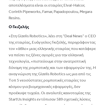
αποτελέσματα είναι οι εταιρίες Elval-Halcor,
Corinth Pipeworks, Famar, Papadopoulou, Megara
Resins.
O Γκιζελής
«Στη Gizelis Robotics», λέει στη “Deal News” ο CEO
της εταιρίας, Eυάγγελος Γκιζελής, περιγράφοντας
τον «άθλο» μιας ελληνικής εταιρίας που κατάφερε
να πείσει τις ξένες αγορές για την ελληνική
τεχνολογία, «πιστεύουμε στην ανατρεπτική
δύναμη της ρομποτικής και των εφαρμογών της. H
αναγνώριση της Gizelis Robotics ως μια από τις
Tοπ 5 νεοσύστατες ρομποτικές εταιρίες του
κόσμου για βιομηχανικές εφαρμογές, δεν
προέκυψε τυχαία. Oι αναλυτές καινοτομίας της
StartUs Insights εντόπισαν 589 σχετικές λύσεις