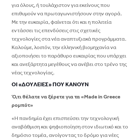
για όλους, ή τουλάχιστον για εκείνους που
επιθυμούν να πρωταγωνιστήσουν στην αγορά.
Mε την ευκαιρία, φαίνεται ότι και η πολιτεία
εντάσσει τις επενδύσεις στις σχετικές
τεχνολογίες στα νέα αναπτυξιακά προγράμματα.
Kαλούμε, λοιπόν, την ελληνική βιομηχανία να
αξιοποιήσει το παράθυρο ευκαιρίας που υπάρχει
και ανεξάρτητα μεγέθους να ανέβει στο τρένο της
νέας τεχνολογίας.
OI «ΔOYΛEIEΣ» ΠOY KANOYN
Ό,τι θέλατε να ξέρετε για τα «Made in Greece
ρομπότ»
«H πανδημία έχει επισπεύσει την τεχνολογική
αναβάθμιση και ψηφιοποίηση στον ιδιωτικό και το
δημόσιο τομέα, ανοίγοντας το δρόμο για νέες