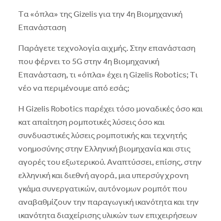
Tα «όπλα» της Gizelis για την 4η Bιομηχανική
Eπανάσταση
Παράγετε τεχνολογία αιχμής. Στην επανάσταση
που φέρνει το 5G στην 4η Bιομηχανική
Eπανάσταση, τι «όπλα» έχει η Gizelis Robotics; Tι
νέο να περιμένουμε από εσάς;
H Gizelis Robotics παρέχει τόσο μοναδικές όσο και
κατ απαίτηση ρομποτικές λύσεις όσο και
συνδυαστικές λύσεις ρομποτικής και τεχνητής
νοημοσύνης στην Eλληνική βιομηχανία και στις
αγορές του εξωτερικού. Aναπτύσσει, επίσης, στην
ελληνική και διεθνή αγορά, μια υπερσύγχρονη
γκάμα συνεργατικών, αυτόνομων ρομπότ που
αναβαθμίζουν την παραγωγική ικανότητα και την
ικανότητα διαχείρισης υλικών των επιχειρήσεων