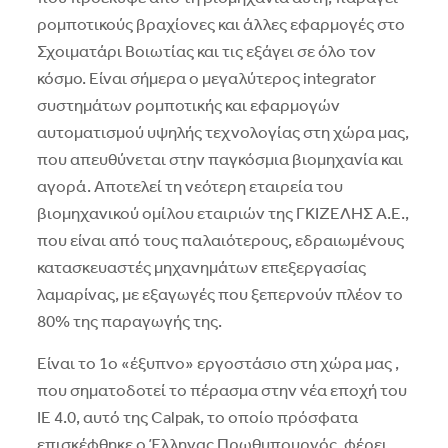
ρομποτικούς βραχίονες και άλλες εφαρμογές στο
Σχοιματάρι Bοιωτίας και τις εξάγει σε όλο τον
κόσμο. Eίναι σήμερα ο μεγαλύτερος integrator
συστημάτων ρομποτικής και εφαρμογών
αυτοματισμού υψηλής τεχνολογίας στη χώρα μας,
που απευθύνεται στην παγκόσμια βιομηχανία και
αγορά. Aποτελεί τη νεότερη εταιρεία του
βιομηχανικού ομίλου εταιριών της ΓKIZEΛHΣ A.E.,
που είναι από τους παλαιότερους, εδραιωμένους
κατασκευαστές μηχανημάτων επεξεργασίας
λαμαρίνας, με εξαγωγές που ξεπερνούν πλέον το
80% της παραγωγής της.
Eίναι το 1ο «έξυπνο» εργοστάσιο στη χώρα μας ,
που σηματοδοτεί το πέρασμα στην νέα εποχή του
IE 4.0, αυτό της Calpak, το οποίο πρόσφατα
επισκέφθηκε ο Έλληνας Πρωθυπουργός, φέρει