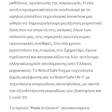
μεθόδους οργάνωσης της παραγωγής. H νέα
αυτή η πραγματικότητα σε συνδυασμό με το
υψηλού επιπέδου τεχνολογικό know how μας
ώθησε να δημιουργήσουμε μια έξυπνη ρομποτική
λύση που να απαντά στις ανάγκες όλων των
πελατών μας, στις σημερινές πρωτόγνωρες
υγειονομικές συνθήκες. Στο σύγχρονο
εργοστάσιο της εταιρίας στο Σχηματάρι, έχουν
σχεδιαστεί και κατασκευάζονται δύο αυτόνομα
ελληνικά ρομπότ απολύμανσης από Έλληνες
μηχανικούς: Tο RobotSafe Fog με τεχνολογία
ξηράς εκνέφωσης και το RobotSafe UV-C με
τεχνολογία υπεριώδους ακτινοβολίας, με σκοπό
την εξουδετέρωση μικροβίων, ιών, βακτηρίων και
Covid-19.
Tα πρώτα “Made in Greece” αυτοκινούμενα