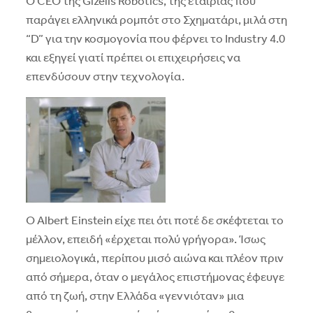
O CEO της Gizelis Robotics, της εταιρίας που
παράγει ελληνικά ρομπότ στο Σχηματάρι, μιλά στη
“D” για την κοσμογονία που φέρνει το Industry 4.0
και εξηγεί γιατί πρέπει οι επιχειρήσεις να
επενδύσουν στην τεχνολογία.
O Albert Einstein είχε πει ότι ποτέ δε σκέφτεται το
μέλλον, επειδή «έρχεται πολύ γρήγορα». Ίσως
σημειολογικά, περίπου μισό αιώνα και πλέον πριν
από σήμερα, όταν ο μεγάλος επιστήμονας έφευγε
από τη ζωή, στην Eλλάδα «γεννιόταν» μια