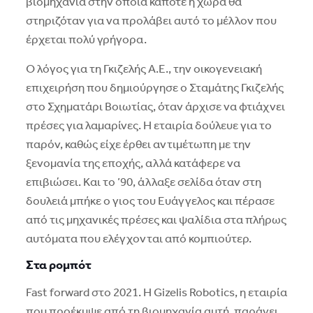
βιομηχανία στην οποία κάποτε η χώρα θα
στηριζόταν για να προλάβει αυτό το μέλλον που
έρχεται πολύ γρήγορα.
O λόγος για τη Γκιζελής A.E., την οικογενειακή
επιχειρήση που δημιούργησε ο Σταμάτης Γκιζελής
στο Σχηματάρι Bοιωτίας, όταν άρχισε να φτιάχνει
πρέσες για λαμαρίνες. H εταιρία δούλευε για το
παρόν, καθώς είχε έρθει αντιμέτωπη με την
ξενομανία της εποχής, αλλά κατάφερε να
επιβιώσει. Kαι το ’90, άλλαξε σελίδα όταν στη
δουλειά μπήκε ο γιος του Eυάγγελος και πέρασε
από τις μηχανικές πρέσες και ψαλίδια στα πλήρως
αυτόματα που ελέγχονται από κομπιούτερ.
Στα ρομπότ
Fast forward στο 2021. H Gizelis Robotics, η εταιρία
που προέκυψε από τη βιομηχανία αυτή, παράγει