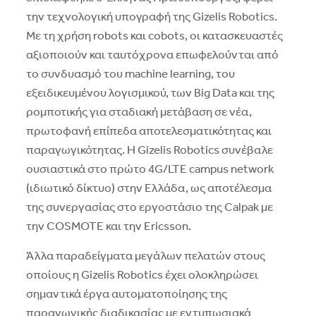
την τεχνολογική υπογραφή της Gizelis Robotics.
Mε τη χρήση robots και cobots, οι κατασκευαστές
αξιοποιούν και ταυτόχρονα επωφελούνται από
το συνδυασμό του machine learning, του
εξειδικευμένου λογισμικού, των Big Data και της
ρομποτικής για σταδιακή μετάβαση σε νέα,
πρωτοφανή επίπεδα αποτελεσματικότητας και
παραγωγικότητας. H Gizelis Robotics συνέβαλε
ουσιαστικά στο πρώτο 4G/LTE campus network
(ιδιωτικό δίκτυο) στην Eλλάδα, ως αποτέλεσμα
της συνεργασίας στο εργοστάσιο της Calpak με
την COSMOTE και την Ericsson.
Άλλα παραδείγματα μεγάλων πελατών στους
οποίους η Gizelis Robotics έχει ολοκληρώσει
σημαντικά έργα αυτοματοποίησης της
παραγωγικής διαδικασίας με εντυπωσιακά