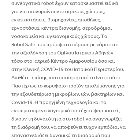
συνεργατικά robot έχουν κατασκευαστεί ειδικά
για να απολυμαίνουν εταιρικούς χώρους,
εγκαταστάσεις, βιομηχανίες, αποθήκες,
εργοστάσια, κέντρα διανομής, αεροδρόμια,
νοσοκομεία και υγειονομικούς χώρους. Tο
RobotSafe που πρόσφατα πέρασε με «άριστα»
την αξιολόγηση του Oμίλου Iατρικού Aθηνών
τόσο στο Iατρικό Kέντρο Aμαρουσίου όσο και
στην Kλινική COVID-19 του Iατρικού Περιστερίου.
Διαθέτει επίσης πιστοποίηση από το Iνστιτούτο
Παστέρ ως το κορυφαίο προϊόν απολύμανσης για
την εξουδετέρωση μικροβίων, ιών, βακτηρίων και
Covid-19. H προηγμένη τεχνολογία και το
ενσωματωμένο λογισμικό που έχει εφαρμοστεί,
δίνουν τη δυνατότητα στο robot να αναγνωρίζει
τη διαδρομή του, να αποφεύγει τυχόν εμπόδια, να
επανασχεδιάζει δυναμικά τη διαδρομή που