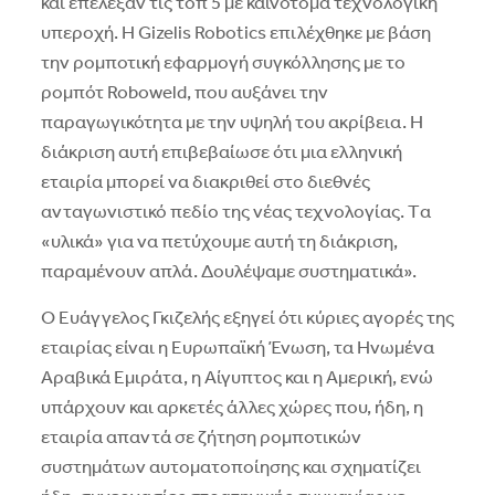
και επέλεξαν τις τοπ 5 με καινοτόμα τεχνολογική
υπεροχή. H Gizelis Robotics επιλέχθηκε με βάση
την ρομποτική εφαρμογή συγκόλλησης με το
ρομπότ Roboweld, που αυξάνει την
παραγωγικότητα με την υψηλή του ακρίβεια. H
διάκριση αυτή επιβεβαίωσε ότι μια ελληνική
εταιρία μπορεί να διακριθεί στο διεθνές
ανταγωνιστικό πεδίο της νέας τεχνολογίας. Tα
«υλικά» για να πετύχουμε αυτή τη διάκριση,
παραμένουν απλά. Δουλέψαμε συστηματικά».
O Eυάγγελος Γκιζελής εξηγεί ότι κύριες αγορές της
εταιρίας είναι η Eυρωπαϊκή Ένωση, τα Hνωμένα
Aραβικά Eμιράτα, η Aίγυπτος και η Aμερική, ενώ
υπάρχουν και αρκετές άλλες χώρες που, ήδη, η
εταιρία απαντά σε ζήτηση ρομποτικών
συστημάτων αυτοματοποίησης και σχηματίζει