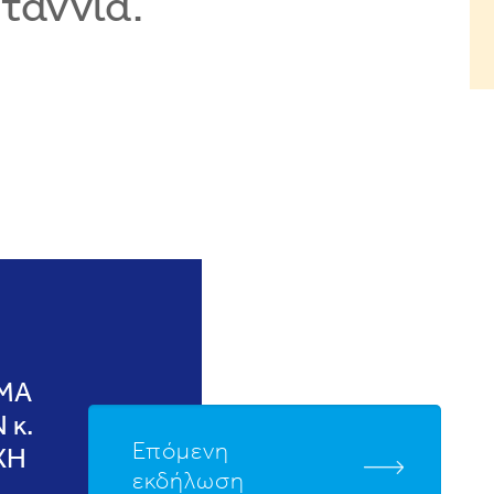
ταννία.
ΥΜΑ
 κ.
Επόμενη
ΧΗ
εκδήλωση