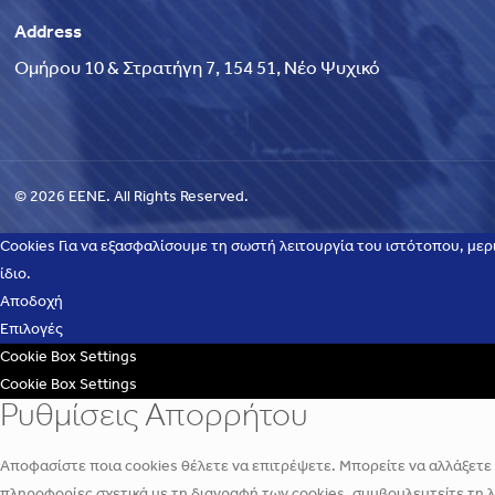
Address
Ομήρου 10 & Στρατήγη 7, 154 51, Νέο Ψυχικό
© 2026 EENE. All Rights Reserved.
Cookies Για να εξασφαλίσουμε τη σωστή λειτουργία του ιστότοπου, μερ
ίδιο.
Αποδοχή
Επιλογές
Cookie Box Settings
Cookie Box Settings
Ρυθμίσεις Απορρήτου
Αποφασίστε ποια cookies θέλετε να επιτρέψετε. Μπορείτε να αλλάξετε α
πληροφορίες σχετικά με τη διαγραφή των cookies, συμβουλευτείτε τη 