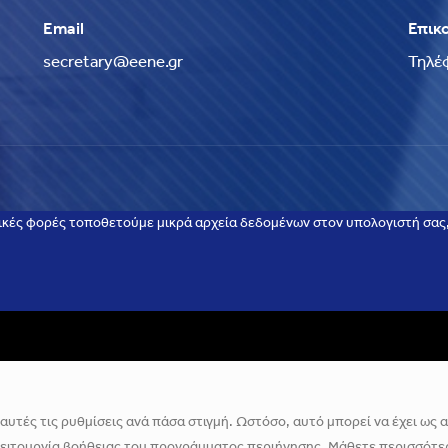
Email
Επικ
secretary@eene.gr
Τηλέ
ικές φορές τοποθετούμε μικρά αρχεία δεδομένων στον υπολογιστή σας, 
υτές τις ρυθμίσεις ανά πάσα στιγμή. Ωστόσο, αυτό μπορεί να έχει ως απ
λειτουργία βοήθειας του προγράμματος περιήγησης. Μάθετε περισσότερ