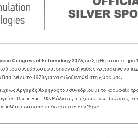
pean
Congress
of
Entomology
2023
, διεξήχθη το διάστημα
τού του συνεδρίου είναι σημαντική καθώς χρειάστηκε να π
 Βασιλείου το 1978 για να φιλοξενηθεί στη χώρα μας.
είχε ως
Αργυρός Χορηγός
του συνεδρίου με το κορυφαίο τρο
γείου, Dacus Bait 100. Μάλιστα, οι εξαιρετικές ιδιότητες το
κή μελέτη που παρουσιάστηκε στο συνέδριο.