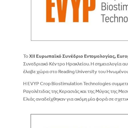
Το
ΧΙΙ Ευρωπαϊκό Συνέδριο Εντομολογίας,
Euro
Συνεδριακό Κέντρο Ηρακλείου. Η σημειολογία αυ
έλαβε χώρα στο Reading University του Ηνωμένου
Η EVYP Crop Biostimulation Technologies συμμετ
Ραγολέτιδας της Κερασιάς και της Μύγας της Μεσο
Ελιάς αναδείχθηκαν για ακόμη μία φορά σε σχετι