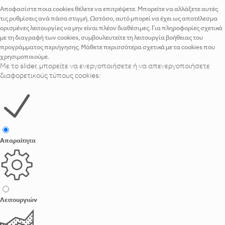
Αποφασίστε ποια cookies θέλετε να επιτρέψετε. Μπορείτε να αλλάξετε αυτές
τις ρυθμίσεις ανά πάσα στιγμή. Ωστόσο, αυτό μπορεί να έχει ως αποτέλεσμα
ορισμένες λειτουργίες να μην είναι πλέον διαθέσιμες. Για πληροφορίες σχετικά
με τη διαγραφή των cookies, συμβουλευτείτε τη λειτουργία βοήθειας του
προγράμματος περιήγησης. Μάθετε περισσότερα σχετικά με τα cookies που
χρησιμοποιούμε.
Με το slider, μπορείτε να ενεργοποιήσετε ή να απενεργοποιήσετε
διαφορετικούς τύπους cookies:
Απαραίτητα
Λειτουργιών