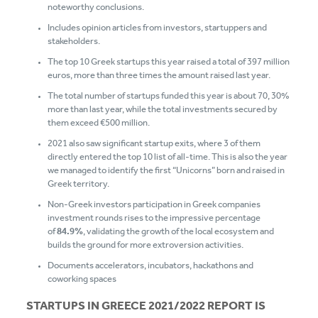
noteworthy conclusions.
Includes opinion articles from investors, startuppers and
stakeholders.
The top 10 Greek startups this year raised a total of 397 million
euros, more than three times the amount raised last year.
The total number of startups funded this year is about 70, 30%
more than last year, while the total investments secured by
them exceed €500 million.
2021 also saw significant startup exits, where 3 of them
directly entered the top 10 list of all-time. This is also the year
we managed to identify the first “Unicorns” born and raised in
Greek territory.
Non-Greek investors participation in Greek companies
investment rounds rises to the impressive percentage
of
84.9%
, validating the growth of the local ecosystem and
builds the ground for more extroversion activities.
Documents accelerators, incubators, hackathons and
coworking spaces
STARTUPS IN GREECE 2021/2022 REPORT IS