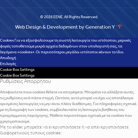
© 2026 EENE. All Rights Reserved.
Web Design & Development by Generation Y
Cookies Για να εξασφαλίσουμε τη σωστή λειτουργία του ιστότοπου, μερικές
φορές τοποθετούμε μικρά αρχεία δεδομένων στον υπολογιστή σας, τα
λεγόμενα «cookies». Οι περισσότεροι μεγάλοι ιστότοποι κάνουν το ίδιο.
Αποδοχή
Επιλογές
Cookie Box Settings
Cookie Box Settings
Ρυθμίσεις Απορρήτου
Αποφασίστε ποια cookies θέλετε να επιτρέψετε. Μπορείτε να αλλάξετε αυτές
τις ρυθμίσεις ανά πάσα στιγμή. Ωστόσο, αυτό μπορεί να έχει ως αποτέλεσμα
ορισμένες λειτουργίες να μην είναι πλέον διαθέσιμες. Για πληροφορίες σχετικά
με τη διαγραφή των cookies, συμβουλευτείτε τη λειτουργία βοήθειας του
προγράμματος περιήγησης. Μάθετε περισσότερα σχετικά με τα cookies που
χρησιμοποιούμε.
Με το slider, μπορείτε να ενεργοποιήσετε ή να απενεργοποιήσετε
διαφορετικούς τύπους cookies: