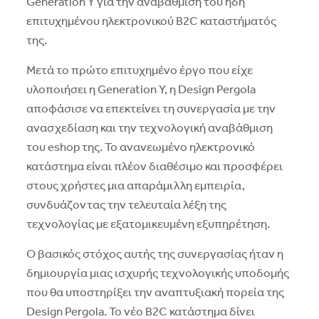
Generation Y για την αναβάθμιση του ήδη
επιτυχημένου ηλεκτρονικού B2C καταστήματός
της.
Μετά το πρώτο επιτυχημένο έργο που είχε
υλοποιήσει η Generation Y, η Design Pergola
αποφάσισε να επεκτείνει τη συνεργασία με την
ανασχεδίαση και την τεχνολογική αναβάθμιση
του eshop της. Το ανανεωμένο ηλεκτρονικό
κατάστημα είναι πλέον διαθέσιμο και προσφέρει
στους χρήστες μια απαράμιλλη εμπειρία,
συνδυάζοντας την τελευταία λέξη της
τεχνολογίας με εξατομικευμένη εξυπηρέτηση.
Ο βασικός στόχος αυτής της συνεργασίας ήταν η
δημιουργία μιας ισχυρής τεχνολογικής υποδομής
που θα υποστηρίξει την αναπτυξιακή πορεία της
Design Pergola. Το νέο B2C κατάστημα δίνει