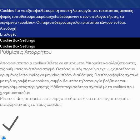
Cookies Για να εξασφαλίσουμε τη σωστή λειτουργία του ιστότοπου, μερικές
φορές τοποθετούμε μικρά αρχεία δεδομένων στον υπολογιστή σας, τα
λεγόμενα «cookies». Οι περισσότεροι μεγάλοι ιστότοποι κάνουν το ίδιο.
Αποδοχή
Επιλογές
Cookie Box Settings
Cookie Box Settings
Ρυθμίσεις Απορρήτου
Αποφασίστε ποια cookies θέλετε να επιτρέψετε. Μπορείτε να αλλάξετε αυτές
τις ρυθμίσεις ανά πάσα στιγμή. Ωστόσο, αυτό μπορεί να έχει ως αποτέλεσμα
ορισμένες λειτουργίες να μην είναι πλέον διαθέσιμες. Για πληροφορίες σχετικά
με τη διαγραφή των cookies, συμβουλευτείτε τη λειτουργία βοήθειας του
προγράμματος περιήγησης. Μάθετε περισσότερα σχετικά με τα cookies που
χρησιμοποιούμε.
Με το slider, μπορείτε να ενεργοποιήσετε ή να απενεργοποιήσετε
διαφορετικούς τύπους cookies: