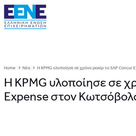
Home
Νέα
H KPMG υλοποίησε σε χρόνο ρεκόρ το SAP Concur 
H KPMG υλοποίησε σε χρ
Expense στον Κωτσόβολ