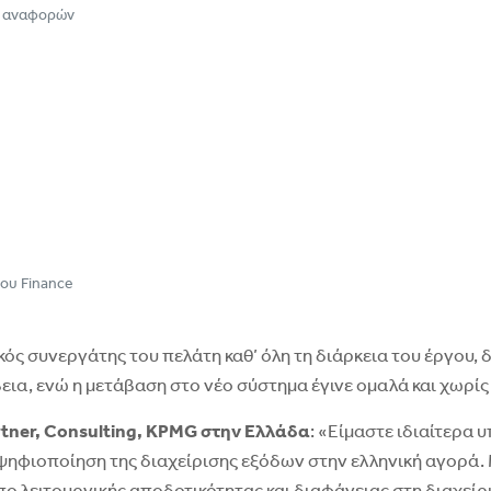
ς αναφορών
ου Finance
 συνεργάτης του πελάτη καθ’ όλη τη διάρκεια του έργου, δι
ια, ενώ η μετάβαση στο νέο σύστημα έγινε ομαλά και χωρίς δ
tner
,
Consulting
,
KPMG
στην Ελλάδα
: «Είμαστε ιδιαίτερα
ψηφιοποίηση της διαχείρισης εξόδων στην ελληνική αγορά. 