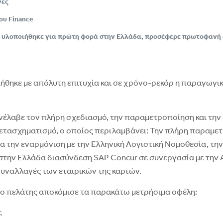
νες
ου Finance
ποία υλοποιήθηκε για πρώτη φορά στην Ελλάδα, προσέφερε πρωτοφανή
θηκε με απόλυτη επιτυχία και σε χρόνο-ρεκόρ η παραγωγικ
νέλαβε τον πλήρη σχεδιασμό, την παραμετροποίηση και την
 μετασχηματισμό, ο οποίος περιλαμβάνει: Την πλήρη παραμε
α την εναρμόνιση με την Ελληνική Λογιστική Νομοθεσία, τ
την Ελλάδα διασύνδεση SAP Concur σε συνεργασία με την Al
 συναλλαγές των εταιρικών της καρτών.
 ο πελάτης αποκόμισε τα παρακάτω μετρήσιμα οφέλη:
ς