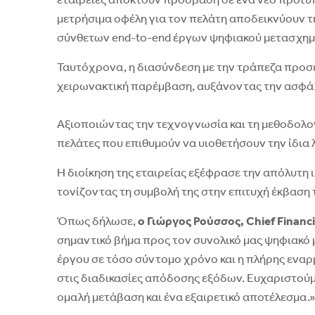
εταιρείες αποκτούν πρόσβαση σε ένα νέο πρότυπ
μετρήσιμα οφέλη για τον πελάτη αποδεικνύουν τ
σύνθετων end-to-end έργων ψηφιακού μετασχημ
Ταυτόχρονα, η διασύνδεση με την τράπεζα προσ
χειρωνακτική παρέμβαση, αυξάνοντας την ασφάλε
Αξιοποιώντας την τεχνογνωσία και τη μεθοδολογί
πελάτες που επιθυμούν να υιοθετήσουν την ίδια
Η διοίκηση της εταιρείας εξέφρασε την απόλυτη 
τονίζοντας τη συμβολή της στην επιτυχή έκβαση
Όπως δήλωσε,
o Γιώργος Ρούσσος, Chief Financi
σημαντικό βήμα προς τον συνολικό μας ψηφιακό μ
έργου σε τόσο σύντομο χρόνο και η πλήρης εναρ
στις διαδικασίες απόδοσης εξόδων. Ευχαριστούμ
ομαλή μετάβαση και ένα εξαιρετικό αποτέλεσμα.