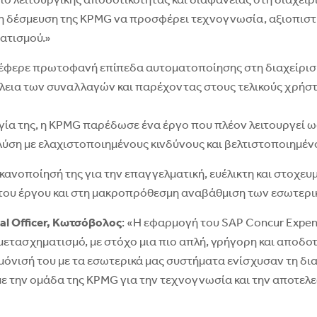
ο λειτουργικής αποδοτικότητας και διαφάνειας στη διαχείρι
η δέσμευση της KPMG να προσφέρει τεχνογνωσία, αξιοπιστί
ατισμού.»
έφερε πρωτοφανή επίπεδα αυτοματοποίησης στη διαχείρισ
ια των συναλλαγών και παρέχοντας στους τελικούς χρήστες
α της, η KPMG παρέδωσε ένα έργο που πλέον λειτουργεί ως 
 λύση με ελαχιστοποιημένους κινδύνους και βελτιστοποιημέ
ικανοποίησή της για την επαγγελματική, ευέλικτη και στοχε
 του έργου και στη μακροπρόθεσμη αναβάθμιση των εσωτερι
al Officer, Κωτσόβολος
: «Η εφαρμογή του SAP Concur Expen
ετασχηματισμό, με στόχο μια πιο απλή, γρήγορη και αποδοτ
μόνισή του με τα εσωτερικά μας συστήματα ενίσχυσαν τη δι
ε την ομάδα της KPMG για την τεχνογνωσία και την αποτελ
»