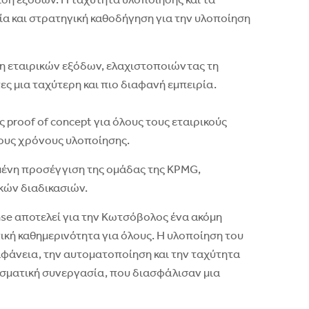
ση εξόδων. Η ταχύτητα υλοποίησης και τα
α και στρατηγική καθοδήγηση για την υλοποίηση
η εταιρικών εξόδων, ελαχιστοποιώντας τη
 μια ταχύτερη και πιο διαφανή εμπειρία.
proof of concept για όλους τους εταιρικούς
νους χρόνους υλοποίησης.
υμένη προσέγγιση της ομάδας της KPMG,
κών διαδικασιών.
se αποτελεί για την Κωτσόβολος ένα ακόμη
ική καθημερινότητα για όλους. Η υλοποίηση του
αφάνεια, την αυτοματοποίηση και την ταχύτητα
εσματική συνεργασία, που διασφάλισαν μια