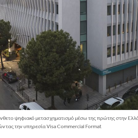
 σύνθετο ψηφιακό μετασχηματισμό μέσω της πρώτης στην Ελ
οιώντας την υπηρεσία Visa Commercial Format