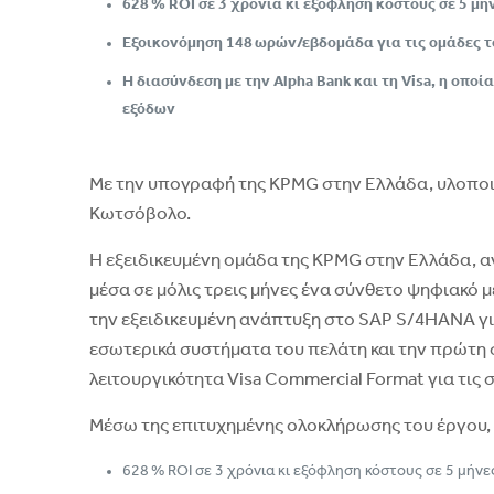
628 % ROI σε 3 χρόνια κι εξόφληση κόστους σε 5 μή
Εξοικονόμηση 148 ωρών/εβδομάδα για τις ομάδες τ
H διασύνδεση με την Alpha Bank και τη Visa, η ο
εξόδων
Με την υπογραφή της KPMG στην Ελλάδα, υλοποιή
Κωτσόβολο.
Η εξειδικευμένη ομάδα της KPMG στην Ελλάδα, α
μέσα σε μόλις τρεις μήνες ένα σύνθετο ψηφιακό
την εξειδικευμένη ανάπτυξη στο SAP S/4HANA γι
εσωτερικά συστήματα του πελάτη και την πρώτη σ
λειτουργικότητα Visa Commercial Format για τις
Μέσω της επιτυχημένης ολοκλήρωσης του έργου,
628 % ROI σε 3 χρόνια κι εξόφληση κόστους σε 5 μήνε