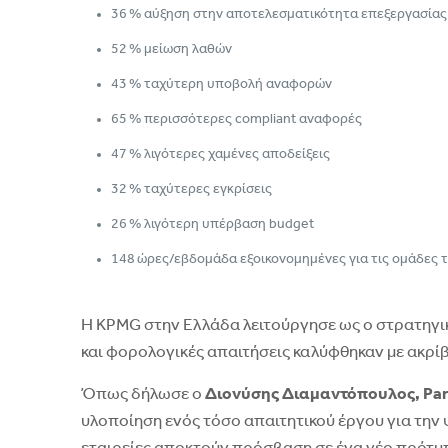
36 % αύξηση στην αποτελεσματικότητα επεξεργασία
52 % μείωση λαθών
43 % ταχύτερη υποβολή αναφορών
65 % περισσότερες compliant αναφορές
47 % λιγότερες χαμένες αποδείξεις
32 % ταχύτερες εγκρίσεις
26 % λιγότερη υπέρβαση budget
148 ώρες/εβδομάδα εξοικονομημένες για τις ομάδες τ
Η KPMG στην Ελλάδα λειτούργησε ως ο στρατηγικός
και φορολογικές απαιτήσεις καλύφθηκαν με ακρίβε
Όπως δήλωσε ο
Διονύσης Διαμαντόπουλος,
Par
υλοποίηση ενός τόσο απαιτητικού έργου για την 