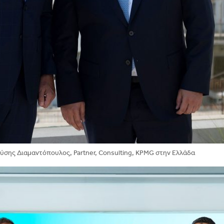
ονύσης Διαμαντόπουλος, Partner, Consulting, KPMG στην Ελλάδα