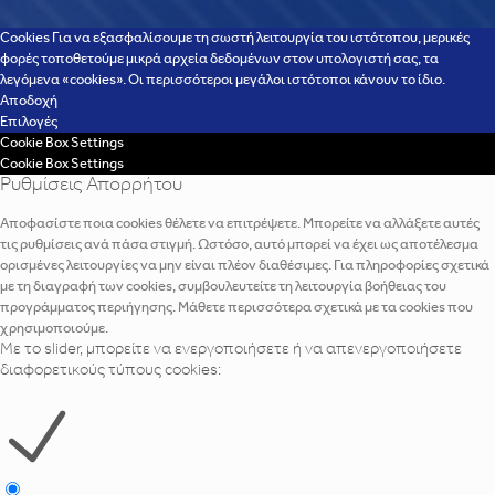
Cookies Για να εξασφαλίσουμε τη σωστή λειτουργία του ιστότοπου, μερικές
φορές τοποθετούμε μικρά αρχεία δεδομένων στον υπολογιστή σας, τα
λεγόμενα «cookies». Οι περισσότεροι μεγάλοι ιστότοποι κάνουν το ίδιο.
Αποδοχή
Επιλογές
Cookie Box Settings
Cookie Box Settings
Ρυθμίσεις Απορρήτου
Αποφασίστε ποια cookies θέλετε να επιτρέψετε. Μπορείτε να αλλάξετε αυτές
τις ρυθμίσεις ανά πάσα στιγμή. Ωστόσο, αυτό μπορεί να έχει ως αποτέλεσμα
ορισμένες λειτουργίες να μην είναι πλέον διαθέσιμες. Για πληροφορίες σχετικά
με τη διαγραφή των cookies, συμβουλευτείτε τη λειτουργία βοήθειας του
προγράμματος περιήγησης. Μάθετε περισσότερα σχετικά με τα cookies που
χρησιμοποιούμε.
Με το slider, μπορείτε να ενεργοποιήσετε ή να απενεργοποιήσετε
διαφορετικούς τύπους cookies: