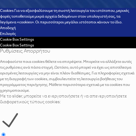
Cookies Για να εξασφαλίσουμε τη σωστή λειτουργία του ιστότοπου, μερικές
φορές τοποθετούμε μικρά αρχεία δεδομένων στον υπολογιστή σας, τα
λεγόμενα «cookies». Οι περισσότεροι μεγάλοι ιστότοποι κάνουν το ίδιο.
Αποδοχή
Επιλογές
Cookie Box Settings
Cookie Box Settings
Ρυθμίσεις Απορρήτου
Αποφασίστε ποια cookies θέλετε να επιτρέψετε. Μπορείτε να αλλάξετε αυτές
τις ρυθμίσεις ανά πάσα στιγμή. Ωστόσο, αυτό μπορεί να έχει ως αποτέλεσμα
ορισμένες λειτουργίες να μην είναι πλέον διαθέσιμες. Για πληροφορίες σχετικά
με τη διαγραφή των cookies, συμβουλευτείτε τη λειτουργία βοήθειας του
προγράμματος περιήγησης. Μάθετε περισσότερα σχετικά με τα cookies που
χρησιμοποιούμε.
Με το slider, μπορείτε να ενεργοποιήσετε ή να απενεργοποιήσετε
διαφορετικούς τύπους cookies: