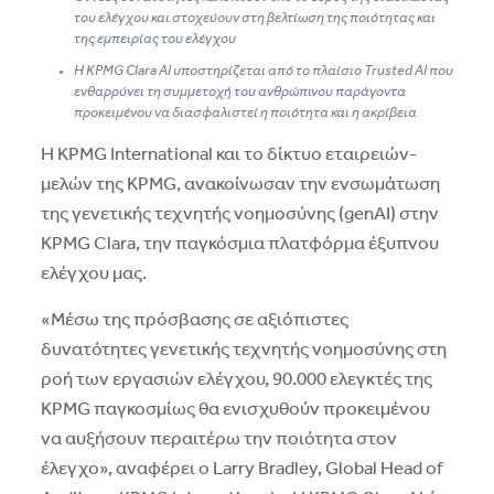
του ελέγχου και στοχεύουν στη βελτίωση της ποιότητας και
της εμπειρίας του ελέγχου
Η
KPMG
Clara
AI
υποστηρίζεται από το πλαίσιο
Trusted
AI
που
ενθαρρύνει τη συμμετοχή του ανθρώπινου παράγοντα
προκειμένου να διασφαλιστεί η ποιότητα και η ακρίβεια
Η KPMG International και το δίκτυο εταιρειών-
μελών της KPMG, ανακοίνωσαν την ενσωμάτωση
της γενετικής τεχνητής νοημοσύνης (genAI) στην
KPMG Clara, την παγκόσμια πλατφόρμα έξυπνου
ελέγχου μας.
«Μέσω της πρόσβασης σε αξιόπιστες
δυνατότητες γενετικής τεχνητής νοημοσύνης στη
ροή των εργασιών ελέγχου, 90.000 ελεγκτές της
KPMG παγκοσμίως θα ενισχυθούν προκειμένου
να αυξήσουν περαιτέρω την ποιότητα στον
έλεγχο», αναφέρει ο Larry Bradley, Global Head of