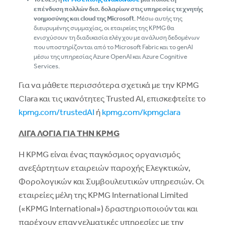
επένδυση πολλών δισ. δολαρίων στις υπηρεσίες τεχνητής
νοημοσύνης και
cloud
της
Microsoft
. Μέσω αυτής της
διευρυμένης συμμαχίας, οι εταιρείες της KPMG θα
ενισχύσουν τη διαδικασία ελέγχου με ανάλυση δεδομένων
που υποστηρίζονται από το Microsoft Fabric και το genAI
μέσω της υπηρεσίας Azure OpenAI και Azure Cognitive
Services.
Για να μάθετε περισσότερα σχετικά με την KPMG
Clara και τις ικανότητες Trusted AI, επισκεφτείτε το
kpmg.com/trustedAI
ή
kpmg.com/kpmgclara
ΛΙΓΑ ΛΟΓΙΑ ΓΙΑ ΤΗΝ
KPMG
Η KPMG είναι ένας παγκόσμιος οργανισμός
ανεξάρτητων εταιρειών παροχής Ελεγκτικών,
Φορολογικών και Συμβουλευτικών υπηρεσιών. Οι
εταιρείες μέλη της KPMG International Limited
(«KPMG International») δραστηριοποιούνται και
παρέχουν επαγγελματικές υπηρεσίες με την