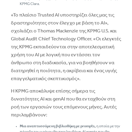
KPMG Clara.
«Το πλαίσιο Trusted AI υποστηρίζει όλες μας τις
δραστηριότητες στον έλεγχο με βάση το ΑΙ»,
σχολιάζει ο Thomas Mackenzie της KPMG U.S. και
Global Audit Chief Technology Officer. «Οι ελεγκτές
της KPMG εκπαιδεύονται στην αποτελεσματική
χρήση του ΑΙ με λογική που εντάσσει τον
άνθρωπο στη διαδικασία, για να βοηθήσουν να
διατηρηθεί η ποιότητα, η ακρίβεια και ένας υγιής
επαγγελματικός σκεπτικισμός».
Η KPMG αποκάλυψε επίσης σήμερα τις
δυνατότητες AI και genAI που θα ενταχθούν στη
ροή των εργασιών τους επόμενους μήνες. Αυτές
περιλαμβάνουν:
Μια αναπτυσσόμενη βιβλιοθήκη με
prompts
,
η οποία με την
πάροδο του χρόνου θα περιλαμβάνει ΑΙ agents που θα