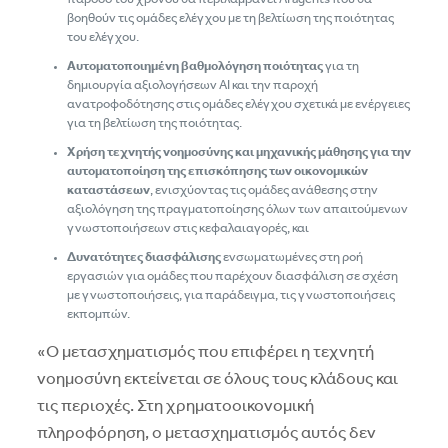
βοηθούν τις ομάδες ελέγχου με τη βελτίωση της ποιότητας
του ελέγχου.
Αυτοματοποιημένη βαθμολόγηση ποιότητας
για τη
δημιουργία αξιολογήσεων ΑΙ και την παροχή
ανατροφοδότησης στις ομάδες ελέγχου σχετικά με ενέργειες
για τη βελτίωση της ποιότητας.
Χρήση τεχνητής νοημοσύνης και μηχανικής μάθησης για την
αυτοματοποίηση της επισκόπησης των οικονομικών
καταστάσεων
, ενισχύοντας τις ομάδες ανάθεσης στην
αξιολόγηση της πραγματοποίησης όλων των απαιτούμενων
γνωστοποιήσεων στις κεφαλαιαγορές, και
Δυνατότητες διασφάλισης
ενσωματωμένες στη ροή
εργασιών για ομάδες που παρέχουν διασφάλιση σε σχέση
με γνωστοποιήσεις, για παράδειγμα, τις γνωστοποιήσεις
εκπομπών.
«Ο μετασχηματισμός που επιφέρει η τεχνητή
νοημοσύνη εκτείνεται σε όλους τους κλάδους και
τις περιοχές. Στη χρηματοοικονομική
πληροφόρηση, ο μετασχηματισμός αυτός δεν