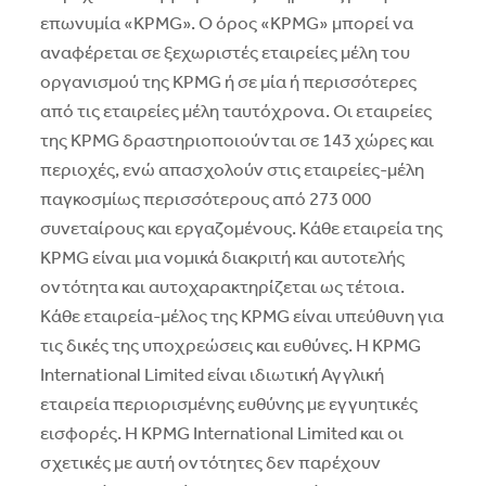
επωνυμία «KPMG». Ο όρος «KPMG» μπορεί να
αναφέρεται σε ξεχωριστές εταιρείες μέλη του
οργανισμού της KPMG ή σε μία ή περισσότερες
από τις εταιρείες μέλη ταυτόχρονα. Οι εταιρείες
της KPMG δραστηριοποιούνται σε 143 χώρες και
περιοχές, ενώ απασχολούν στις εταιρείες-μέλη
παγκοσμίως περισσότερους από 273 000
συνεταίρους και εργαζομένους. Κάθε εταιρεία της
KPMG είναι μια νομικά διακριτή και αυτοτελής
οντότητα και αυτοχαρακτηρίζεται ως τέτοια.
Κάθε εταιρεία-μέλος της KPMG είναι υπεύθυνη για
τις δικές της υποχρεώσεις και ευθύνες. H KPMG
International Limited είναι ιδιωτική Αγγλική
εταιρεία περιορισμένης ευθύνης με εγγυητικές
εισφορές. H KPMG International Limited και οι
σχετικές με αυτή οντότητες δεν παρέχουν