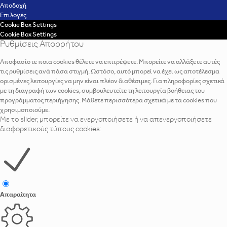
Αποδοχή
Επιλογές
Cookie Box Settings
Cookie Box Settings
Ρυθμίσεις Απορρήτου
Αποφασίστε ποια cookies θέλετε να επιτρέψετε. Μπορείτε να αλλάξετε αυτές
τις ρυθμίσεις ανά πάσα στιγμή. Ωστόσο, αυτό μπορεί να έχει ως αποτέλεσμα
ορισμένες λειτουργίες να μην είναι πλέον διαθέσιμες. Για πληροφορίες σχετικά
με τη διαγραφή των cookies, συμβουλευτείτε τη λειτουργία βοήθειας του
προγράμματος περιήγησης. Μάθετε περισσότερα σχετικά με τα cookies που
χρησιμοποιούμε.
Με το slider, μπορείτε να ενεργοποιήσετε ή να απενεργοποιήσετε
διαφορετικούς τύπους cookies:
Απαραίτητα