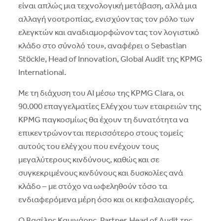
είναι απλώς μια τεχνολογική μετάβαση, αλλά μια
αλλαγή νοοτροπίας, ενισχύοντας τον ρόλο των
ελεγκτών και αναδιαμορφώνοντας τον λογιστικό
κλάδο στο σύνολό του», αναφέρει ο Sebastian
Stöckle, Head of Innovation, Global Audit της KPMG
International.
Με τη διάχυση του ΑΙ μέσω της KPMG Clara, οι
90.000 επαγγελματίες Ελέγχου των εταιρειών της
KPMG παγκοσμίως θα έχουν τη δυνατότητα να
επικεντρώνονται περισσότερο στους τομείς
αυτούς του ελέγχου που ενέχουν τους
μεγαλύτερους κινδύνους, καθώς και σε
συγκεκριμένους κινδύνους και δυσκολίες ανά
κλάδο – με στόχο να ωφεληθούν τόσο τα
ενδιαφερόμενα μέρη όσο και οι κεφαλαιαγορές.
Ο Βασίλης Καμινάρης, Partner, Head of Audit της