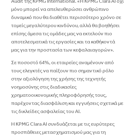
Audit της KPMG International. «Η KPMG Clara AI όχι
μόνο μπορεί να απελευθερώσει ανθρώπινο
δυναμικό που θα διαθέτει περισσότερο χρόνο σε
τομείς μεγαλύτερου κινδύνου, αλλά θα βοηθήσει
επίσης άμεσα τις ομάδες μας να εκτελούν πιο
αποτελεσματικά τις εργασίες και τα καθήκοντά
μας για την προστασία των κεφαλαιαγορών».
Σε ποσοστό 64%, οι εταιρείες αναμένουν από
τους ελεγκτές να παίξουν πιο σημαντικό ρόλο
στην αξιολόγηση της χρήσης της τεχνητής
νοημοσύνης στις διαδικασίες
χρηματοοικονομικής πληροφόρησής τους,
παρέχοντας διασφάλιση και εγγυήσεις σχετικά με
τις δικλείδες ασφαλείας του ΑΙ.
Η KPMG Clara AI συνδυάζεται με τις ευρύτερες
προσπάθειες μετασχηματισμού μας για τη