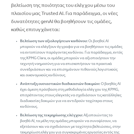
βελτίωση της ποιότητας του ελέγχου μέσω του
πλαισίου μας Trusted AI. Για παράδειγμα, οι νέες
δυνατότητες genAI θα βοηθήσουν τις ομάδες,
καθώς επιτυγχάνεται:
Βελτίωση των αξιολογήσεων κινδύνου:
Οι βοηθοί ΑΙ
μπορούν να ελέγξουν έγγραφα για να βοηθήσουν τις ομάδες
να εντοπίσουν παράγοντες κινδύνου. Για παράδειγμα, εντός
της KPMG Clara, οι ομάδες μπορούν να αξιοποιήσουν την
τεχνητή νοημοσύνη για να επισκοπήσουν τα πρακτικά
συνεδριάσεων και να επισημάνουν πιθανούς λογιστικούς
και οικονομικούς κινδύνους.
Ανάπτυξη ουσιαστικών διαδικασιών δοκιμών:
Ο βοηθός ΑΙ
έχει άμεση πρόσβαση στη μεθοδολογία ελέγχου της KPMG,
επιτρέποντας στους ελεγκτές να σχεδιάσουν τις κατάλληλες
διαδικασίες δοκιμών για να αντιδρούν ταχύτερα στους
κινδύνους.
Βελτίωση της τεκμηρίωσης ελέγχου:
Αξιοποιώντας το
βοηθό ΑΙ, τα μέλη της ομάδας μπορούν να συνοψίσουν, να
εξετάσουν και να σχεδιάσουν με ταχύτητα βελτιώσεις, στην
τεκμηρίωση ελέγχου για συγκεκριμένες εργασίες εντός της