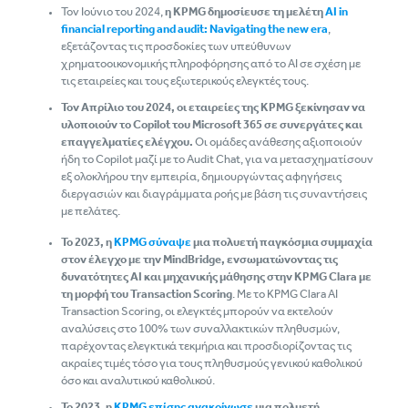
Τον Ιούνιο του 2024,
η
KPMG
δημοσίευσε τη μελέτη
AI
in
financial
reporting
and
audit
:
Navigating
the
new
era
,
εξετάζοντας τις προσδοκίες των υπεύθυνων
χρηματοοικονομικής πληροφόρησης από το ΑΙ σε σχέση με
τις εταιρείες και τους εξωτερικούς ελεγκτές τους.
Τον Απρίλιο του 2024, οι εταιρείες της
KPMG
ξεκίνησαν να
υλοποιούν το
Copilot
του
Microsoft
365 σε συνεργάτες και
επαγγελματίες ελέγχου.
Οι ομάδες ανάθεσης αξιοποιούν
ήδη το Copilot μαζί με το Audit Chat, για να μετασχηματίσουν
εξ ολοκλήρου την εμπειρία, δημιουργώντας αφηγήσεις
διεργασιών και διαγράμματα ροής με βάση τις συναντήσεις
με πελάτες.
Το 2023, η
KPMG
σύναψε
μια πολυετή παγκόσμια συμμαχία
στον έλεγχο με την
MindBridge
, ενσωματώνοντας τις
δυνατότητες
AI
και μηχανικής μάθησης στην
KPMG
Clara
με
τη μορφή του
Transaction
Scoring
. Με το KPMG Clara AI
Transaction Scoring, οι ελεγκτές μπορούν να εκτελούν
αναλύσεις στο 100% των συναλλακτικών πληθυσμών,
παρέχοντας ελεγκτικά τεκμήρια και προσδιορίζοντας τις
ακραίες τιμές τόσο για τους πληθυσμούς γενικού καθολικού
όσο και αναλυτικού καθολικού.
Το 2023, η
KPMG
επίσης ανακοίνωσε
μια πολυετή