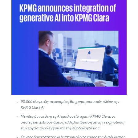
90.000 ελεγκτές παγκοσμίως θα χρησιμοποιούν πλέον την
KPMG
Clara
AI
Με νέες δυνατότητες ΑΙ εμπλουτίστηκε η
KPMG
Clara
, οι
οποίες επιτρέπουν άμεση αλληλεπίδραση με την τεκμηρίωση
των εργασιών ελέγχου και τη μεθοδολογία μας
Οι νέες δυνατότητες καλύπτουν όλο το εύρος της διαδικασίας