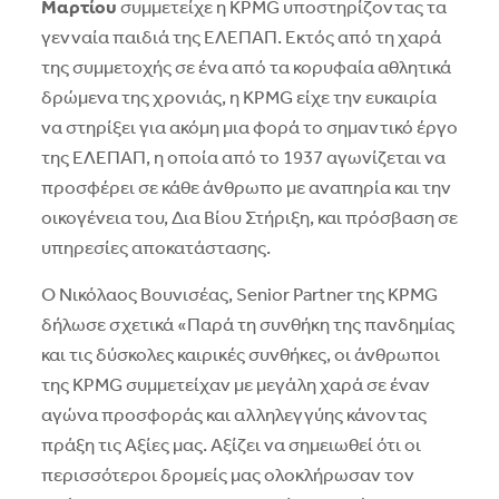
Μαρτίου
συμμετείχε η KPMG υποστηρίζοντας τα
γενναία παιδιά της ΕΛΕΠΑΠ. Εκτός από τη χαρά
της συμμετοχής σε ένα από τα κορυφαία αθλητικά
δρώμενα της χρονιάς, η KPMG είχε την ευκαιρία
να στηρίξει για ακόμη μια φορά το σημαντικό έργο
της ΕΛΕΠΑΠ, η οποία από το 1937 αγωνίζεται να
προσφέρει σε κάθε άνθρωπο με αναπηρία και την
οικογένεια του, Δια Βίου Στήριξη, και πρόσβαση σε
υπηρεσίες αποκατάστασης.
Ο Νικόλαος Βουνισέας, Senior Partner της KPMG
δήλωσε σχετικά «Παρά τη συνθήκη της πανδημίας
και τις δύσκολες καιρικές συνθήκες, οι άνθρωποι
της KPMG συμμετείχαν με μεγάλη χαρά σε έναν
αγώνα προσφοράς και αλληλεγγύης κάνοντας
πράξη τις Αξίες μας. Αξίζει να σημειωθεί ότι οι
περισσότεροι δρομείς μας ολοκλήρωσαν τον