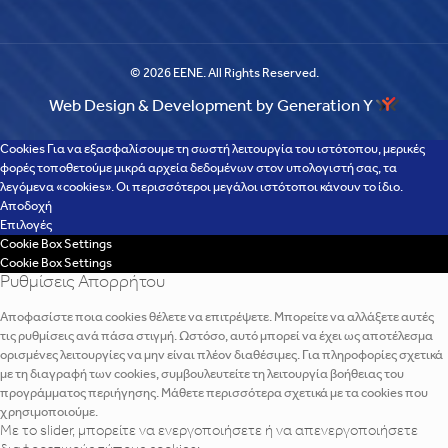
© 2026 EENE. All Rights Reserved.
Web Design & Development by Generation Y
Cookies Για να εξασφαλίσουμε τη σωστή λειτουργία του ιστότοπου, μερικές
φορές τοποθετούμε μικρά αρχεία δεδομένων στον υπολογιστή σας, τα
λεγόμενα «cookies». Οι περισσότεροι μεγάλοι ιστότοποι κάνουν το ίδιο.
Αποδοχή
Επιλογές
Cookie Box Settings
Cookie Box Settings
Ρυθμίσεις Απορρήτου
Αποφασίστε ποια cookies θέλετε να επιτρέψετε. Μπορείτε να αλλάξετε αυτές
τις ρυθμίσεις ανά πάσα στιγμή. Ωστόσο, αυτό μπορεί να έχει ως αποτέλεσμα
ορισμένες λειτουργίες να μην είναι πλέον διαθέσιμες. Για πληροφορίες σχετικά
με τη διαγραφή των cookies, συμβουλευτείτε τη λειτουργία βοήθειας του
προγράμματος περιήγησης. Μάθετε περισσότερα σχετικά με τα cookies που
χρησιμοποιούμε.
Με το slider, μπορείτε να ενεργοποιήσετε ή να απενεργοποιήσετε