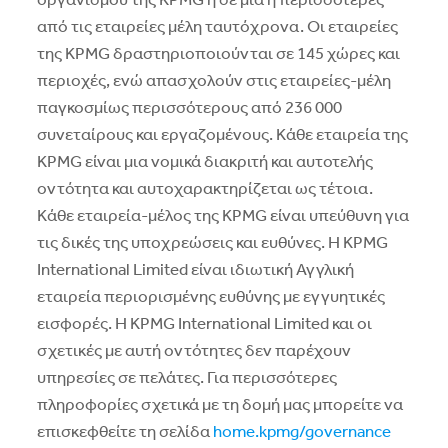
οργανισμού της KPMG ή σε μία ή περισσότερες
από τις εταιρείες μέλη ταυτόχρονα. Οι εταιρείες
της KPMG δραστηριοποιούνται σε 145 χώρες και
περιοχές, ενώ απασχολούν στις εταιρείες-μέλη
παγκοσμίως περισσότερους από 236 000
συνεταίρους και εργαζομένους. Κάθε εταιρεία της
KPMG είναι μια νομικά διακριτή και αυτοτελής
οντότητα και αυτοχαρακτηρίζεται ως τέτοια.
Κάθε εταιρεία-μέλος της KPMG είναι υπεύθυνη για
τις δικές της υποχρεώσεις και ευθύνες. H KPMG
International Limited είναι ιδιωτική Αγγλική
εταιρεία περιορισμένης ευθύνης με εγγυητικές
εισφορές. H KPMG International Limited και οι
σχετικές με αυτή οντότητες δεν παρέχουν
υπηρεσίες σε πελάτες. Για περισσότερες
πληροφορίες σχετικά με τη δομή μας μπορείτε να
επισκεφθείτε τη σελίδα
home.kpmg/governance