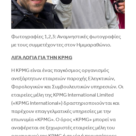
Φωτογραφίες 1,2,3: Αναμνηστικές φωτογραφίες
με τους συμμετέχοντες στον Ημιμαραθώνιο.
ΛΙΓΑ ΛΟΓΙΑ ΓΙΑ ΤΗΝ
KPMG
Η KPMG είναι ένας παγκόσμιος οργανισμός
ανεξάρτητων εταιρειών παροχής Ελεγκτικών,
Φορολογικών και Συμβουλευτικών υπηρεσιών. Οι
εταιρείες μέλη της KPMG International Limited
(«KPMG International») δραστηριοποιούνται και
παρέχουν επαγγελματικές υπηρεσίες με την
επωνυμία «KPMG». Ο όρος «KPMG» μπορεί να
αναφέρεται σε ξεχωριστές εταιρείες μέλη του