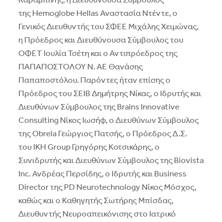
Καραμπίνης, η Διευθύνουσα Σύμβουλος
της Hemoglobe Hellas Αναστασία Ντέντε, ο
Γενικός Διευθυντής του ΣΦΕΕ Μιχάλης Χειμώνας,
η Πρόεδρος και Διευθύνουσα Σύμβουλος του
ΟΦΕΤ Ιουλία Τσέτη και ο Αντιπρόεδρος της
ΠΑΠΑΠΟΣΤΟΛΟΥ Ν. ΑΕ Θανάσης
Παπαποστόλου. Παρόντες ήταν επίσης ο
Πρόεδρος του ΣΕΙΒ Δημήτρης Νίκας, ο Ιδρυτής και
Διευθύνων Σύμβουλος της Brains Innovative
Consulting Νίκος Ιωσήφ, ο Διευθύνων Σύμβουλος
της Obrela Γεώργιος Πατσής, ο Πρόεδρος Δ.Σ.
του IKH Group Γρηγόρης Κοτσικάρης, ο
Συνιδρυτής και Διευθύνων Σύμβουλος της Biovista
Inc. Ανδρέας Περσίδης, ο Ιδρυτής και Business
Director της PD Neurotechnology Νίκος Μόσχος,
καθώς και ο Καθηγητής Σωτήρης Μπίσδας,
Διευθυντής Νευροαπεικόνισης στο Ιατρικό