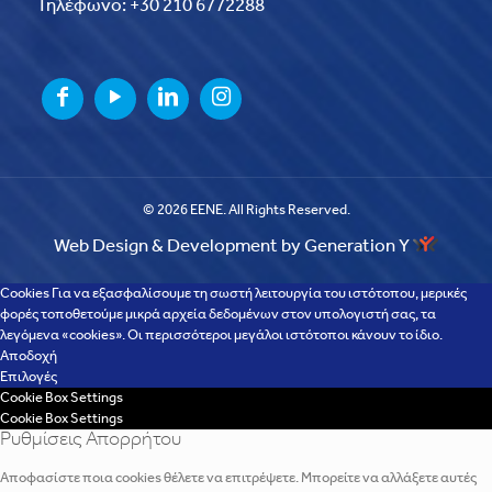
Τηλέφωνο: +30 210 6772288
© 2026 EENE. All Rights Reserved.
Web Design & Development by Generation Y
Cookies Για να εξασφαλίσουμε τη σωστή λειτουργία του ιστότοπου, μερικές
φορές τοποθετούμε μικρά αρχεία δεδομένων στον υπολογιστή σας, τα
λεγόμενα «cookies». Οι περισσότεροι μεγάλοι ιστότοποι κάνουν το ίδιο.
Αποδοχή
Επιλογές
Cookie Box Settings
Cookie Box Settings
Ρυθμίσεις Απορρήτου
Αποφασίστε ποια cookies θέλετε να επιτρέψετε. Μπορείτε να αλλάξετε αυτές