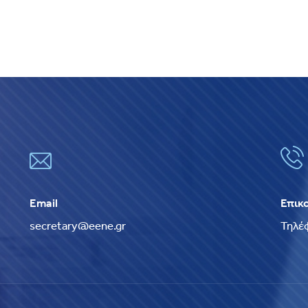
Email
Επικ
secretary@eene.gr
Τηλέ