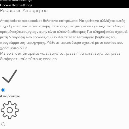
Cookie Box Settings
Ρυθμίσεις Απορρήτου
Αποφασίστε ποια cookies θέλετε να επιτρέψετε. Μπορείτε να αλλάξετε αυτές
τις ρυθμίσεις ανά πάσα στιγμή. Ωστόσο, αυτό μπορεί να έχει ως αποτέλεσμα
ορισμένες λειτουργίες να μην είναι πλέον διαθέσιμες. Για πληροφορίες σχετικά
με τη διαγραφή των cookies, συμβουλευτείτε τη λειτουργία βοήθειας του
προγράμματος περιήγησης. Μάθετε περισσότερα σχετικά με τα cookies που
χρησιμοποιούμε.
Με το slider, μπορείτε να ενεργοποιήσετε ή να απενεργοποιήσετε
διαφορετικούς τύπους cookies:
Απαραίτητα