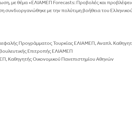
ωση, με θέμα «ΕΛΙΑΜΕΠ Forecasts: Προβολές και προβλέψεις 
ωση συνδιοργανώθηκε με την πολύτιμη βοήθεια του Ελληνικο
κεφαλής Προγράμματος Τουρκίας ΕΛΙΑΜΕΠ, Αναπλ. Καθηγητής
μβουλευτικής Επιτροπής ΕΛΙΑΜΕΠ
ΑΜΕΠ, Καθηγητής Οικονομικού Πανεπιστημίου Αθηνών