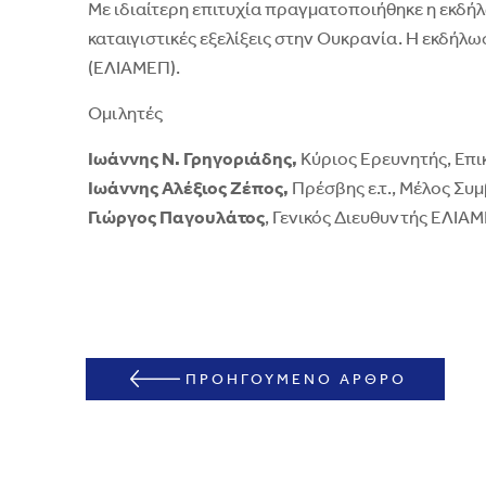
Με ιδιαίτερη επιτυχία πραγματοποιήθηκε η εκδήλ
καταιγιστικές εξελίξεις στην Ουκρανία. Η εκδήλ
(ΕΛΙΑΜΕΠ).
Ομιλητές
Ιωάννης N. Γρηγοριάδης,
Kύριος Ερευνητής, Επι
Ιωάννης Αλέξιος Ζέπος,
Πρέσβης ε.τ., Μέλος Συ
Γιώργος Παγουλάτος
, Γενικός Διευθυντής ΕΛΙ
ΠΡΟΗΓΟΥΜΕΝΟ ΑΡΘΡΟ