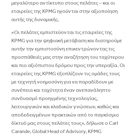
μεγαλύτερο αντίκτυπο στους πελάτες – και οι
εταιρείες της KPMG ηγούνται στην αξιοποίηση
αυτής της δυναμικής.
«Οι πελάτες εμπιστεύονται τις εταιρείες της
KPMG για την ψηφιακή μετάβαση και διατηρούμε
αυτήν την εμπιστοσύνη επικεντρώνοντας τις
προσπάθειές μας στην αναζήτηση του ταχύτερου
και πιο αξιόπιστου δρόμου προς την υπεραξία. Οι
εταιρείες της KPMG εξοπλίζουν τις ομάδες τους
με τεχνητή νοημοσύνη για να παραδίδουν με
συνέπεια και ταχύτητα έναν ανεπανάληπτο
συνδυασμό προηγμένης τεχνολογίας,
λειτουργικών και κλαδικών γνώσεων, καθώς και
αποδεδειγμένων πρακτικών από το παγκόσμιο
δίκτυό μας στους πελάτες τους», δήλωσε ο Carl
Carande, Global Head of Advisory, KPMG