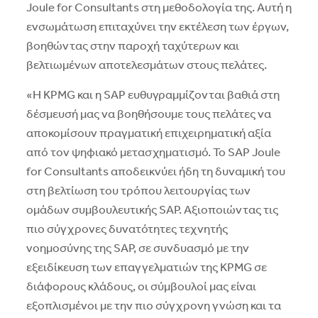
Joule for Consultants στη μεθοδολογία της. Αυτή η
ενσωμάτωση επιταχύνει την εκτέλεση των έργων,
βοηθώντας στην παροχή ταχύτερων και
βελτιωμένων αποτελεσμάτων στους πελάτες.
«Η KPMG και η SAP ευθυγραμμίζονται βαθιά στη
δέσμευσή μας να βοηθήσουμε τους πελάτες να
αποκομίσουν πραγματική επιχειρηματική αξία
από τον ψηφιακό μετασχηματισμό. Το SAP Joule
for Consultants αποδεικνύει ήδη τη δυναμική του
στη βελτίωση του τρόπου λειτουργίας των
ομάδων συμβουλευτικής SAP. Αξιοποιώντας τις
πιο σύγχρονες δυνατότητες τεχνητής
νοημοσύνης της SAP, σε συνδυασμό με την
εξειδίκευση των επαγγελματιών της KPMG σε
διάφορους κλάδους, οι σύμβουλοί μας είναι
εξοπλισμένοι με την πιο σύγχρονη γνώση και τα