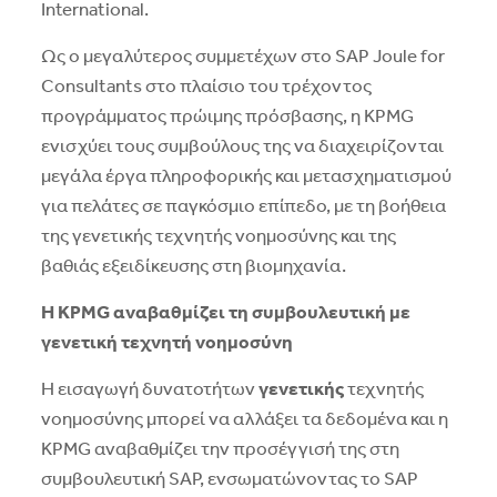
International.
Ως ο μεγαλύτερος συμμετέχων στο SAP Joule for
Consultants στο πλαίσιο του τρέχοντος
προγράμματος πρώιμης πρόσβασης, η KPMG
ενισχύει τους συμβούλους της να διαχειρίζονται
μεγάλα έργα πληροφορικής και μετασχηματισμού
για πελάτες σε παγκόσμιο επίπεδο, με τη βοήθεια
της γενετικής τεχνητής νοημοσύνης και της
βαθιάς εξειδίκευσης στη βιομηχανία.
Η
KPMG
αναβαθμίζει τη συμβουλευτική με
γενετική τεχνητή νοημοσύνη
Η εισαγωγή δυνατοτήτων
γενετικής
τεχνητής
νοημοσύνης μπορεί να αλλάξει τα δεδομένα και η
KPMG αναβαθμίζει την προσέγγισή της στη
συμβουλευτική SAP, ενσωματώνοντας το SAP