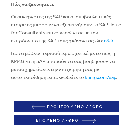
Πώς να ξεκινήσετε
Οι συνεργάτες της SAP και οι συμβουλευτικές
εταιρείες μπορούν να εξερευνήσουν το SAP Joule
for Consultants επικοινωνώντας με τον
εκπρόσωπο της SAP τους ή κάνοντας κλικ
εδώ
.
Για να μάθετε περισσότερα σχετικά με το πώς η
KPMG και η SAP μπορούν να σας βοηθήσουν να
μετασχηματίσετε την επιχείρησή σας με
αυτοπεποίθηση, επισκεφθείτε το
kpmg.com/sap
.
ΠΡΟΗΓΟΥΜΕΝΟ ΑΡΘΡΟ
ΕΠΟΜΕΝΟ ΑΡΘΡΟ