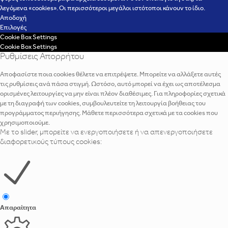
λεγόμενα «cookies». Οι περισσότεροι μεγάλοι ιστότοποι κάνουν το ίδιο.
Αποδοχή
Επιλογές
Cookie Box Settings
Cookie Box Settings
Ρυθμίσεις Απορρήτου
Αποφασίστε ποια cookies θέλετε να επιτρέψετε. Μπορείτε να αλλάξετε αυτές
τις ρυθμίσεις ανά πάσα στιγμή. Ωστόσο, αυτό μπορεί να έχει ως αποτέλεσμα
ορισμένες λειτουργίες να μην είναι πλέον διαθέσιμες. Για πληροφορίες σχετικά
με τη διαγραφή των cookies, συμβουλευτείτε τη λειτουργία βοήθειας του
προγράμματος περιήγησης. Μάθετε περισσότερα σχετικά με τα cookies που
χρησιμοποιούμε.
Με το slider, μπορείτε να ενεργοποιήσετε ή να απενεργοποιήσετε
διαφορετικούς τύπους cookies:
Απαραίτητα