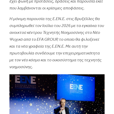
έχει φωνή με προτάσεις, δράσεις και παρουσία εκεί
που λαμβάνονται οι κρίσιμες αποφάσεις.
Η μόνιμη παρουσία της Ε.EN.E. στις Βρυξέλλες θα
συμπληρωθεί τον Ιούλιο του 2026 με τα εγκαίνια του
ανοικτού κέντρου Τεχνητής Νοημοσύνης στο Νέο
Ψυχικό από το EFA GROUP, το οποίο θα φιλοξενεί
και τα νέα γραφεία της Ε.EN.E. Με αυτή την
πρωτοβουλία συνδέουμε την επιχειρηματικότητα
με τον νέο κόσμο και το οικοσύστημα της τεχνητής
νοημοσύνης.