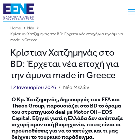
Home
Νέα
Κρίστιαν Χατζημηνάς στο BD: Έρχεται νέα εποχή για την άμυνα
made in Greece
Κρίστιαν Χατζημηνάς στο
BD: Έρχεται νέα εποχή για
την άμυνα made in Greece
12 Ιανουαρίου 2026
/
Νέα Μελών
Ο Κρ. Χατζημηνάς, δημιουργός των EFA και
Theon Group, παρουσιάζει στο BD το όραμα
του στρατηγικού deal με Motor Oil – EOS
Capital. Εξηγεί γιατί η Ελλάδα δεν ανέπτυξε
ισχυρή αμυντική βιομηχανία, ποιες είναι οι
προϋποθέσεις για να το πετύχει και τι μας
δείχνει το τουρκικό παράδειγμα.