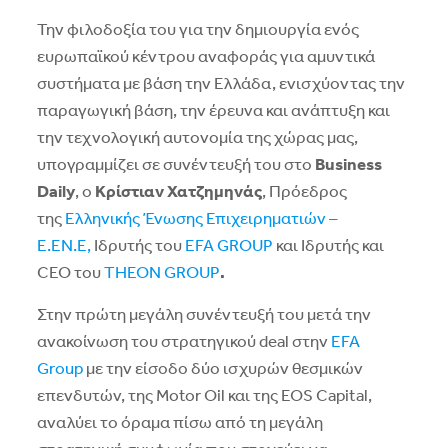
Την φιλοδοξία του για την δημιουργία ενός
ευρωπαϊκού κέντρου αναφοράς για αμυντικά
συστήματα με βάση την Ελλάδα, ενισχύοντας την
παραγωγική βάση, την έρευνα και ανάπτυξη και
την τεχνολογική αυτονομία της χώρας μας,
υπογραμμίζει σε συνέντευξή του στο
Business
Daily
, ο
Κρίστιαν Χατζημηνάς
, Πρόεδρος
της
Ελληνικής Ένωσης Επιχειρηματιών –
Ε.ΕΝ.Ε,
Ιδρυτής του
EFA GROUP
και Ιδρυτής και
CEO του
THEON GROUP
.
Στην πρώτη μεγάλη συνέντευξή του μετά την
ανακοίνωση του στρατηγικού deal στην
EFA
Group
με την είσοδο δύο ισχυρών θεσμικών
επενδυτών, της Motor Oil και της EOS Capital,
αναλύει το όραμα πίσω από τη μεγάλη