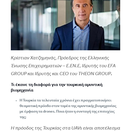
Κρίστιαν Χατζημηνάς, Πρόεδρος της Ελληνικής
Ένωσης Επιχειρηματιών – Ε.ΕΝ.Ε, Ιδρυτής του EFA
GROUP και Ιδρυτής και CEO του THEON GROUP
.
Τι έκανε τη διαφορά για την τουρκική αμυντική
βιομηχανία
Η Τουρκία τα τελευταία χρόνια έχει πραγματοποιήσει
θεαματική πρόοδο στον τομέα της αμυντικής βιομηχανίας
με έμφαση τα drones. Ποια ήταν η συνταγή της επιτυχίας
της;
Η πρόοδος της Τουρκίας στα UAVs είναι αποτέλεσμα