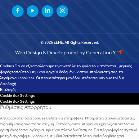
© 2026 EENE. All Rights Reserved.
Web Design & Development by Generation Y
Cookies Για να εξασφαλίσουμε τη σωστή λειτουργία του ιστότοπου, μερικές
φορές τοποθετούμε μικρά αρχεία δεδομένων στον υπολογιστή σας, τα
λεγόμενα «cookies». Οι περισσότεροι μεγάλοι ιστότοποι κάνουν το ίδιο.
Αποδοχή
Επιλογές
Cookie Box Settings
Cookie Box Settings
Ρυθμίσεις Απορρήτου
Αποφασίστε ποια cookies θέλετε να επιτρέψετε. Μπορείτε να αλλάξετε αυτές
τις ρυθμίσεις ανά πάσα στιγμή. Ωστόσο, αυτό μπορεί να έχει ως αποτέλεσμα
ορισμένες λειτουργίες να μην είναι πλέον διαθέσιμες. Για πληροφορίες σχετικά
με τη διαγραφή των cookies, συμβουλευτείτε τη λειτουργία βοήθειας του