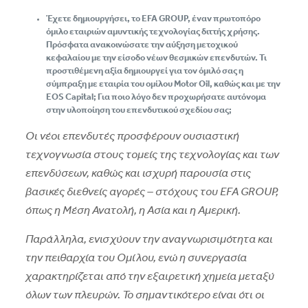
Έχετε δημιουργήσει, το EFA GROUP, έναν πρωτοπόρο
όμιλο εταιριών αμυντικής τεχνολογίας διττής χρήσης.
Πρόσφατα ανακοινώσατε την αύξηση μετοχικού
κεφαλαίου με την είσοδο νέων θεσμικών επενδυτών. Τι
προστιθέμενη αξία δημιουργεί για τον όμιλό σας η
σύμπραξη με εταιρία του ομίλου Μotor Oil, καθώς και με την
EOS Capital; Για ποιο λόγο δεν προχωρήσατε αυτόνομα
στην υλοποίηση του επενδυτικού σχεδίου σας;
Οι νέοι επενδυτές προσφέρουν ουσιαστική
τεχνογνωσία στους τομείς της τεχνολογίας και των
επενδύσεων, καθώς και ισχυρή παρουσία στις
βασικές διεθνείς αγορές – στόχους του EFA GROUP,
όπως η Μέση Ανατολή, η Ασία και η Αμερική.
Παράλληλα, ενισχύουν την αναγνωρισιμότητα και
την πειθαρχία του Ομίλου, ενώ η συνεργασία
χαρακτηρίζεται από την εξαιρετική χημεία μεταξύ
όλων των πλευρών. Το σημαντικότερο είναι ότι οι