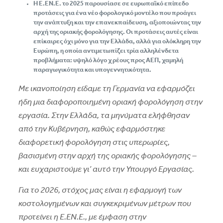
H Ε.EN.E. το 2025 παρουσίασε σε ευρωπαϊκό επίπεδο
προτάσεις για ένα νέο φορολογικό μοντέλο που προάγει
την ανάπτυξη και την επανεκπαίδευση, αξιοποιώντας την
αρχή της οριακής φορολόγησης. Οι προτάσεις αυτές είναι
επίκαιρες όχι μόνο για την Ελλάδα, αλλά για ολόκληρη την
Ευρώπη, η οποία αντιμετωπίζει τρία αλληλένδετα
προβλήματα: υψηλό λόγο χρέους προς ΑΕΠ, χαμηλή
παραγωγικότητα και υπογεννητικότητα.
Με ικανοποίηση είδαμε τη Γερμανία να εφαρμόζει
ήδη μια διαφοροποιημένη οριακή φορολόγηση στην
εργασία. Στην Ελλάδα, τα μηνύματα ελήφθησαν
από την Κυβέρνηση, καθώς εφαρμόστηκε
διαφορετική φορολόγηση στις υπερωρίες,
βασισμένη στην αρχή της οριακής φορολόγησης –
και ευχαριστούμε γι’ αυτό την Υπουργό Εργασίας.
Για το 2026, στόχος μας είναι η εφαρμογή των
κοστολογημένων και συγκεκριμένων μέτρων που
προτείνει η Ε.EN.E., με έμφαση στην