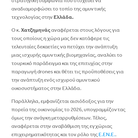
στρατηγική συμφωνία που στοχεύει να
αναδιαμορφώσει το τοπίο της αμυντικής
τεχνολογίας στην
Ελλάδα.
Ο κ.
Χατζημηνάς
αναφέρεται στους λόγους για
τους οποίους η χώρα μας δεν κατάφερε τις
τελευταίες δεκαετίες να πετύχει την ανάπτυξη
μιας ισχυρής αμυντικής βιομηχανίας, αναλύει το
τουρκικό παράδειγμα και της επιτυχίας στην
παραγωγή drones και θέτει τις προϋποθέσεις για
την ανάπτυξη ενός ισχυρού αμυντικού
οικοσυστήματος στην Ελλάδα.
Παράλληλα, εμφανίζεται αισιόδοξος για την
πορεία της οικονομίας το 2026, υπογραμμίζοντας
όμως την ανάγκη μεταρρυθμίσεων. Τέλος,
αναφέρεται στην αναβάθμιση της εγχώριας
επιχειρηματικότητας και τον ρόλο της
Ε.ΕΝ.Ε.
.