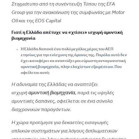
Στιγμιότυπο από τη συνέντευξη Τύπου της EFA
Group για την ανακοίνωση της συμφωνίας με Motor
Oil και της EOS Capital
Γιατί η Ελλάδα απέτυχε να «χτίσει» ισχυρή αμυντική
βιομηχανία
Η Ελλάδα δαπανά ένα πολύ μεγάλος μέρος του ΑΕΠ
ετησίως για την ενίσχυση της άμυνας της. Παρόλα αυτά δεν
έχει καταφέρει να αναπτύξει μια εύρωστη ανταγωνιστική
αμυντική βιομηχανία, πλην ελαχίστων εξαιρέσεων. Που
οφείλεται αυτό;
Η αδυναμία της Ελλάδας να αναπτύξει
ισχυρή
αμυντική βιομηχανία
, παρά τις υψηλές
αμυντικές δαπάνες, οφείλεται σε ένα σύνολο
διαχρονικών παραγόντων.
Η χώρα προτίμησε για δεκαετίες εισαγωγές
οπλικών συστημάτων για λόγους διπλωματικών