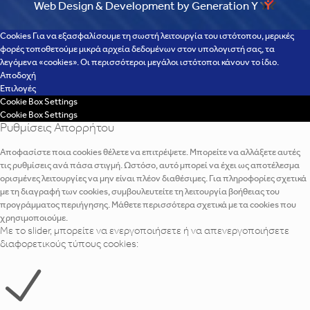
Web Design & Development by Generation Y
Cookies Για να εξασφαλίσουμε τη σωστή λειτουργία του ιστότοπου, μερικές
φορές τοποθετούμε μικρά αρχεία δεδομένων στον υπολογιστή σας, τα
λεγόμενα «cookies». Οι περισσότεροι μεγάλοι ιστότοποι κάνουν το ίδιο.
Αποδοχή
Επιλογές
Cookie Box Settings
Cookie Box Settings
Ρυθμίσεις Απορρήτου
Αποφασίστε ποια cookies θέλετε να επιτρέψετε. Μπορείτε να αλλάξετε αυτές
τις ρυθμίσεις ανά πάσα στιγμή. Ωστόσο, αυτό μπορεί να έχει ως αποτέλεσμα
ορισμένες λειτουργίες να μην είναι πλέον διαθέσιμες. Για πληροφορίες σχετικά
με τη διαγραφή των cookies, συμβουλευτείτε τη λειτουργία βοήθειας του
προγράμματος περιήγησης. Μάθετε περισσότερα σχετικά με τα cookies που
χρησιμοποιούμε.
Με το slider, μπορείτε να ενεργοποιήσετε ή να απενεργοποιήσετε
διαφορετικούς τύπους cookies: