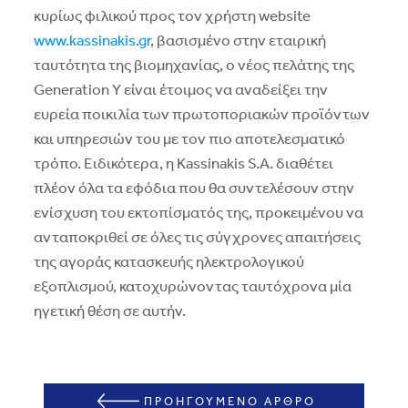
κυρίως φιλικού προς τον χρήστη website
www.kassinakis.gr
, βασισμένο στην εταιρική
ταυτότητα της βιομηχανίας, ο νέος πελάτης της
Generation Y είναι έτοιμος να αναδείξει την
ευρεία ποικιλία των πρωτοποριακών προϊόντων
και υπηρεσιών του με τον πιο αποτελεσματικό
τρόπο. Ειδικότερα, η Kassinakis S.A. διαθέτει
πλέον όλα τα εφόδια που θα συντελέσουν στην
ενίσχυση του εκτοπίσματός της, προκειμένου να
ανταποκριθεί σε όλες τις σύγχρονες απαιτήσεις
της αγοράς κατασκευής ηλεκτρολογικού
εξοπλισμού, κατοχυρώνοντας ταυτόχρονα μία
ηγετική θέση σε αυτήν.
ΠΡΟΗΓΟΥΜΕΝΟ ΑΡΘΡΟ