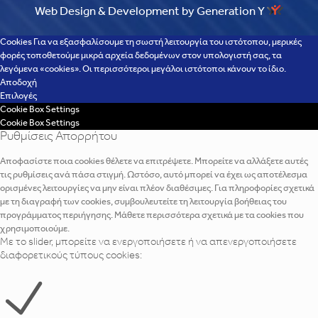
Web Design & Development by Generation Y
Cookies Για να εξασφαλίσουμε τη σωστή λειτουργία του ιστότοπου, μερικές
φορές τοποθετούμε μικρά αρχεία δεδομένων στον υπολογιστή σας, τα
λεγόμενα «cookies». Οι περισσότεροι μεγάλοι ιστότοποι κάνουν το ίδιο.
Αποδοχή
Επιλογές
Cookie Box Settings
Cookie Box Settings
Ρυθμίσεις Απορρήτου
Αποφασίστε ποια cookies θέλετε να επιτρέψετε. Μπορείτε να αλλάξετε αυτές
τις ρυθμίσεις ανά πάσα στιγμή. Ωστόσο, αυτό μπορεί να έχει ως αποτέλεσμα
ορισμένες λειτουργίες να μην είναι πλέον διαθέσιμες. Για πληροφορίες σχετικά
με τη διαγραφή των cookies, συμβουλευτείτε τη λειτουργία βοήθειας του
προγράμματος περιήγησης. Μάθετε περισσότερα σχετικά με τα cookies που
χρησιμοποιούμε.
Με το slider, μπορείτε να ενεργοποιήσετε ή να απενεργοποιήσετε
διαφορετικούς τύπους cookies: