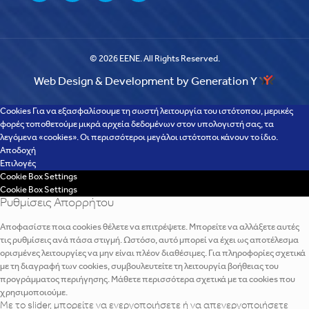
© 2026 EENE. All Rights Reserved.
Web Design & Development by Generation Y
Cookies Για να εξασφαλίσουμε τη σωστή λειτουργία του ιστότοπου, μερικές
φορές τοποθετούμε μικρά αρχεία δεδομένων στον υπολογιστή σας, τα
λεγόμενα «cookies». Οι περισσότεροι μεγάλοι ιστότοποι κάνουν το ίδιο.
Αποδοχή
Επιλογές
Cookie Box Settings
Cookie Box Settings
Ρυθμίσεις Απορρήτου
Αποφασίστε ποια cookies θέλετε να επιτρέψετε. Μπορείτε να αλλάξετε αυτές
τις ρυθμίσεις ανά πάσα στιγμή. Ωστόσο, αυτό μπορεί να έχει ως αποτέλεσμα
ορισμένες λειτουργίες να μην είναι πλέον διαθέσιμες. Για πληροφορίες σχετικά
με τη διαγραφή των cookies, συμβουλευτείτε τη λειτουργία βοήθειας του
προγράμματος περιήγησης. Μάθετε περισσότερα σχετικά με τα cookies που
χρησιμοποιούμε.
Με το slider, μπορείτε να ενεργοποιήσετε ή να απενεργοποιήσετε