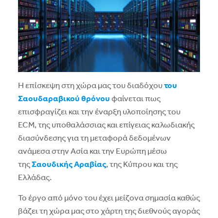
Η επίσκεψη στη χώρα μας του διαδόχου
του
Σαουδαραβικού θρόνου
φαίνεται πως
επισφραγίζει και την έναρξη υλοποίησης του
ECM, της υποθαλάσσιας και επίγειας καλωδιακής
διασύνδεσης για τη μεταφορά δεδομένων
ανάμεσα στην Ασία και την Ευρώπη μέσω
της
Σαουδικής Αραβίας
, της Κύπρου και της
Ελλάδας.
Το έργο από μόνο του έχει μείζονα σημασία καθώς
βάζει τη χώρα μας στο χάρτη της διεθνούς αγοράς