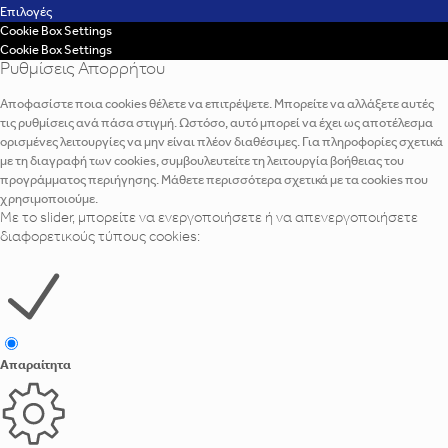
Επιλογές
Cookie Box Settings
Cookie Box Settings
Ρυθμίσεις Απορρήτου
Αποφασίστε ποια cookies θέλετε να επιτρέψετε. Μπορείτε να αλλάξετε αυτές
τις ρυθμίσεις ανά πάσα στιγμή. Ωστόσο, αυτό μπορεί να έχει ως αποτέλεσμα
ορισμένες λειτουργίες να μην είναι πλέον διαθέσιμες. Για πληροφορίες σχετικά
με τη διαγραφή των cookies, συμβουλευτείτε τη λειτουργία βοήθειας του
προγράμματος περιήγησης. Μάθετε περισσότερα σχετικά με τα cookies που
χρησιμοποιούμε.
Με το slider, μπορείτε να ενεργοποιήσετε ή να απενεργοποιήσετε
διαφορετικούς τύπους cookies:
Απαραίτητα