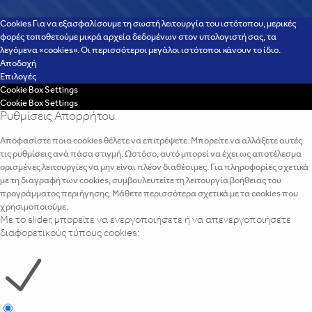
Cookies Για να εξασφαλίσουμε τη σωστή λειτουργία του ιστότοπου, μερικές
φορές τοποθετούμε μικρά αρχεία δεδομένων στον υπολογιστή σας, τα
λεγόμενα «cookies». Οι περισσότεροι μεγάλοι ιστότοποι κάνουν το ίδιο.
Αποδοχή
Επιλογές
Cookie Box Settings
Cookie Box Settings
Ρυθμίσεις Απορρήτου
Αποφασίστε ποια cookies θέλετε να επιτρέψετε. Μπορείτε να αλλάξετε αυτές
τις ρυθμίσεις ανά πάσα στιγμή. Ωστόσο, αυτό μπορεί να έχει ως αποτέλεσμα
ορισμένες λειτουργίες να μην είναι πλέον διαθέσιμες. Για πληροφορίες σχετικά
με τη διαγραφή των cookies, συμβουλευτείτε τη λειτουργία βοήθειας του
προγράμματος περιήγησης. Μάθετε περισσότερα σχετικά με τα cookies που
χρησιμοποιούμε.
Με το slider, μπορείτε να ενεργοποιήσετε ή να απενεργοποιήσετε
διαφορετικούς τύπους cookies: