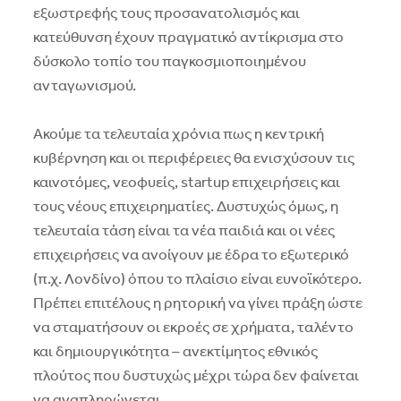
εξωστρεφής τους προσανατολισμός και
κατεύθυνση έχουν πραγματικό αντίκρισμα στο
δύσκολο τοπίο του παγκοσμιοποιημένου
ανταγωνισμού.
Ακούμε τα τελευταία χρόνια πως η κεντρική
κυβέρνηση και οι περιφέρειες θα ενισχύσουν τις
καινοτόμες, νεοφυείς, startup επιχειρήσεις και
τους νέους επιχειρηματίες. Δυστυχώς όμως, η
τελευταία τάση είναι τα νέα παιδιά και οι νέες
επιχειρήσεις να ανοίγουν με έδρα το εξωτερικό
(π.χ. Λονδίνο) όπου το πλαίσιο είναι ευνοϊκότερο.
Πρέπει επιτέλους η ρητορική να γίνει πράξη ώστε
να σταματήσουν οι εκροές σε χρήματα, ταλέντο
και δημιουργικότητα – ανεκτίμητος εθνικός
πλούτος που δυστυχώς μέχρι τώρα δεν φαίνεται
να αναπληρώνεται.