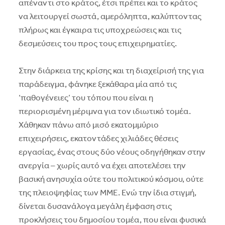
απέναντι στο κράτος, έτσι πρέπει και το κράτος
να λειτουργεί σωστά, αμερόληπτα, καλύπτοντας
πλήρως και έγκαιρα τις υποχρεώσεις και τις
δεσμεύσεις του προς τους επιχειρηματίες.
Στην διάρκεια της κρίσης και τη διαχείρισή της για
παράδειγμα, φάνηκε ξεκάθαρα μία από τις
‘παθογένειες’ του τόπου που είναι η
περιορισμένη μέριμνα για τον ιδιωτικό τομέα.
Χάθηκαν πάνω από μισό εκατομμύριο
επιχειρήσεις, εκατοντάδες χιλιάδες θέσεις
εργασίας, ένας στους δύο νέους οδηγήθηκαν στην
ανεργία – χωρίς αυτό να έχει αποτελέσει την
βασική ανησυχία ούτε του πολιτικού κόσμου, ούτε
της πλειοψηφίας των ΜΜΕ. Ενώ την ίδια στιγμή,
δίνεται δυσανάλογα μεγάλη έμφαση στις
προκλήσεις του δημοσίου τομέα, που είναι φυσικά