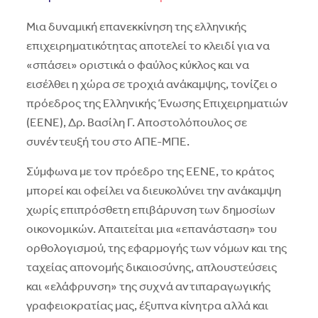
Μια δυναμική επανεκκίνηση της ελληνικής
επιχειρηματικότητας αποτελεί το κλειδί για να
«σπάσει» οριστικά ο φαύλος κύκλος και να
εισέλθει η χώρα σε τροχιά ανάκαμψης, τονίζει ο
πρόεδρος της Ελληνικής Ένωσης Επιχειρηματιών
(ΕΕΝΕ), Δρ. Βασίλη Γ. Αποστολόπουλος σε
συνέντευξή του στο ΑΠΕ-ΜΠΕ.
Σύμφωνα με τον πρόεδρο της ΕΕΝΕ, το κράτος
μπορεί και οφείλει να διευκολύνει την ανάκαμψη
χωρίς επιπρόσθετη επιβάρυνση των δημοσίων
οικονομικών. Απαιτείται μια «επανάσταση» του
ορθολογισμού, της εφαρμογής των νόμων και της
ταχείας απονομής δικαιοσύνης, απλουστεύσεις
και «ελάφρυνση» της συχνά αντιπαραγωγικής
γραφειοκρατίας μας, έξυπνα κίνητρα αλλά και