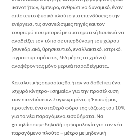
ικανοτήτων, έμπειρο, ανθρώπινο δυναμικό, έναν
απίστευτο φυσικό πλούτο για επενδύσεις στην
ενέργεια, τις ανανεώσιμες πηγές και τον
τουρισμό που μπορεί με συστηματική δουλειά να
αναδείξει τον τόπο σε υπερδύναμη του χώρου
(συνεδριακό, θρησκευτικό, εναλλακτικό, ιατρικό,
αγροτουρισμό κ.ο.κ, 365 μέρες το χρόνο)
αναφέροντας μόνο μερικά παραδείγματα.
Καταλυτικής σημασίας θα ήταν να δοθεί και ένα
ισχυρό κίνητρο-«σημαία» για την προσέλκυση
των επενδύσεων. Συγκεκριμένα, η Ένωσή μας
προτείνει ένα σταθερό φόρο της τάξεως του 10%
για τα νέα παραγόμενα εισοδήματα. Να
χαμηλώσουμε δηλαδή τη φορολογία για τον νέο
παραγόμενο πλούτο – μέτρο με μηδενική