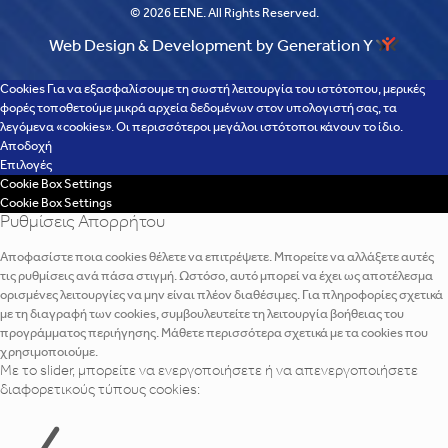
© 2026 EENE. All Rights Reserved.
Web Design & Development by Generation Y
Cookies Για να εξασφαλίσουμε τη σωστή λειτουργία του ιστότοπου, μερικές
φορές τοποθετούμε μικρά αρχεία δεδομένων στον υπολογιστή σας, τα
λεγόμενα «cookies». Οι περισσότεροι μεγάλοι ιστότοποι κάνουν το ίδιο.
Αποδοχή
Επιλογές
Cookie Box Settings
Cookie Box Settings
Ρυθμίσεις Απορρήτου
Αποφασίστε ποια cookies θέλετε να επιτρέψετε. Μπορείτε να αλλάξετε αυτές
τις ρυθμίσεις ανά πάσα στιγμή. Ωστόσο, αυτό μπορεί να έχει ως αποτέλεσμα
ορισμένες λειτουργίες να μην είναι πλέον διαθέσιμες. Για πληροφορίες σχετικά
με τη διαγραφή των cookies, συμβουλευτείτε τη λειτουργία βοήθειας του
προγράμματος περιήγησης. Μάθετε περισσότερα σχετικά με τα cookies που
χρησιμοποιούμε.
Με το slider, μπορείτε να ενεργοποιήσετε ή να απενεργοποιήσετε
διαφορετικούς τύπους cookies: