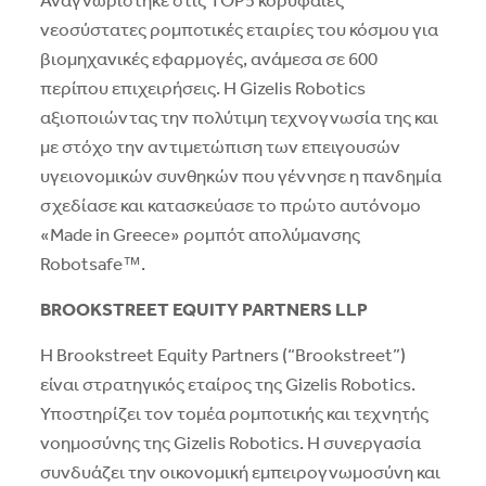
Αναγνωρίστηκε στις TOP5 κορυφαίες
νεοσύστατες ρομποτικές εταιρίες του κόσμου για
βιομηχανικές εφαρμογές, ανάμεσα σε 600
περίπου επιχειρήσεις. Η Gizelis Robotics
αξιοποιώντας την πολύτιμη τεχνογνωσία της και
με στόχο την αντιμετώπιση των επειγουσών
υγειονομικών συνθηκών που γέννησε η πανδημία
σχεδίασε και κατασκεύασε το πρώτο αυτόνομο
«Made in Greece» ρομπότ απολύμανσης
Robotsafe™.
BROOKSTREET EQUITY PARTNERS LLP
Η Brookstreet Equity Partners (“Brookstreet”)
είναι στρατηγικός εταίρος της Gizelis Robotics.
Υποστηρίζει τον τομέα ρομποτικής και τεχνητής
νοημοσύνης της Gizelis Robotics. Η συνεργασία
συνδυάζει την οικονομική εμπειρογνωμοσύνη και