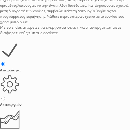
τις ρυθμίσεις ανά πάσα στιγμή. Ωστόσο, αυτό μπορεί να έχει ως αποτέλεσμα
ορισμένες λειτουργίες να μην είναι πλέον διαθέσιμες. Για πληροφορίες σχετικά
με τη διαγραφή των cookies, συμβουλευτείτε τη λειτουργία βοήθειας του
προγράμματος περιήγησης. Μάθετε περισσότερα σχετικά με τα cookies που
χρησιμοποιούμε.
Με το slider, μπορείτε να ενεργοποιήσετε ή να απενεργοποιήσετε
διαφορετικούς τύπους cookies:
Απαραίτητα
Λειτουργιών