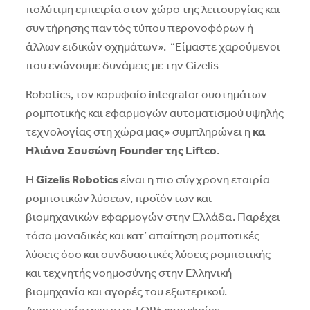
πολύτιμη εμπειρία στον χώρο της λειτουργίας και
συντήρησης παντός τύπου περονοφόρων ή
άλλων ειδικών οχημάτων». “Είμαστε χαρούμενοι
που ενώνουμε δυνάμεις με την Gizelis
Robotics, τον κορυφαίο integrator συστημάτων
ρομποτικής και εφαρμογών αυτοματισμού υψηλής
τεχνολογίας στη χώρα μας» συμπληρώνει η
κα
Ηλιάνα Σουσώνη
Founder
της
Liftco
.
Η
Gizelis Robotics
είναι η πιο σύγχρονη εταιρία
ρομποτικών λύσεων, προϊόντων και
βιομηχανικών εφαρμογών στην Ελλάδα. Παρέχει
τόσο μοναδικές και κατ’ απαίτηση ρομποτικές
λύσεις όσο και συνδυαστικές λύσεις ρομποτικής
και τεχνητής νοημοσύνης στην Ελληνική
βιομηχανία και αγορές του εξωτερικού.