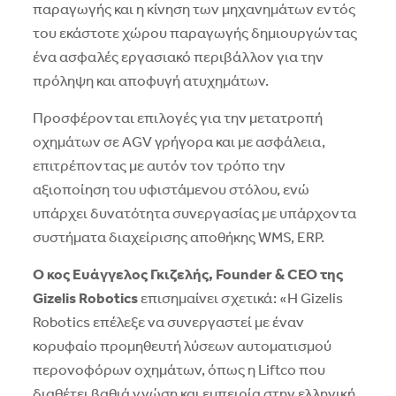
παραγωγής και η κίνηση των μηχανημάτων εντός
του εκάστοτε χώρου παραγωγής δημιουργώντας
ένα ασφαλές εργασιακό περιβάλλον για την
πρόληψη και αποφυγή ατυχημάτων.
Προσφέρονται επιλογές για την μετατροπή
οχημάτων σε AGV γρήγορα και με ασφάλεια,
επιτρέποντας με αυτόν τον τρόπο την
αξιοποίηση του υφιστάμενου στόλου, ενώ
υπάρχει δυνατότητα συνεργασίας με υπάρχοντα
συστήματα διαχείρισης αποθήκης WMS, ΕRP.
Ο
κος Ευάγγελος Γκιζελής, Founder & CEO της
Gizelis Robotics
επισημαίνει σχετικά: «Η Gizelis
Robotics επέλεξε να συνεργαστεί με έναν
κορυφαίο προμηθευτή λύσεων αυτοματισμού
περονοφόρων οχημάτων, όπως η Liftco που
διαθέτει βαθιά γνώση και εμπειρία στην ελληνική