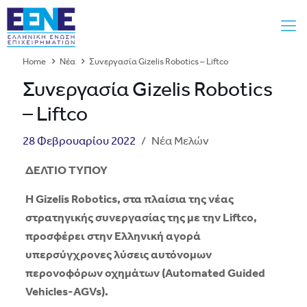
Home
Νέα
Συνεργασία Gizelis Robotics – Liftco
Συνεργασία Gizelis Robotics
– Liftco
28 Φεβρουαρίου 2022
/
Νέα Μελών
ΔΕΛΤΙΟ ΤΥΠΟΥ
Η Gizelis Robotics, στα πλαίσια της νέας
στρατηγικής συνεργασίας της με την
Liftco
,
προσφέρει στην Ελληνική αγορά
υπερσύγχρονες λύσεις αυτόνομων
περονοφόρων οχημάτων (Automated Guided
Vehicles-Α
GVs
).