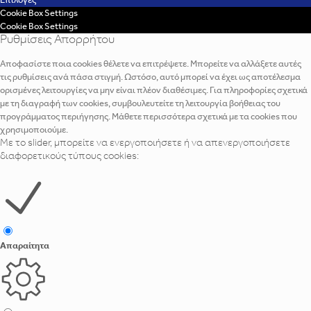
Επιλογές
Cookie Box Settings
Cookie Box Settings
Ρυθμίσεις Απορρήτου
Αποφασίστε ποια cookies θέλετε να επιτρέψετε. Μπορείτε να αλλάξετε αυτές
τις ρυθμίσεις ανά πάσα στιγμή. Ωστόσο, αυτό μπορεί να έχει ως αποτέλεσμα
ορισμένες λειτουργίες να μην είναι πλέον διαθέσιμες. Για πληροφορίες σχετικά
με τη διαγραφή των cookies, συμβουλευτείτε τη λειτουργία βοήθειας του
προγράμματος περιήγησης. Μάθετε περισσότερα σχετικά με τα cookies που
χρησιμοποιούμε.
Με το slider, μπορείτε να ενεργοποιήσετε ή να απενεργοποιήσετε
διαφορετικούς τύπους cookies:
Απαραίτητα