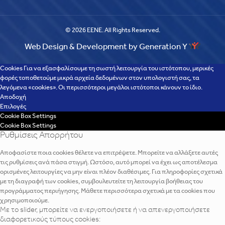
© 2026 EENE. All Rights Reserved.
Web Design & Development by Generation Y
Cookies Για να εξασφαλίσουμε τη σωστή λειτουργία του ιστότοπου, μερικές
φορές τοποθετούμε μικρά αρχεία δεδομένων στον υπολογιστή σας, τα
λεγόμενα «cookies». Οι περισσότεροι μεγάλοι ιστότοποι κάνουν το ίδιο.
Αποδοχή
Επιλογές
Cookie Box Settings
Cookie Box Settings
Ρυθμίσεις Απορρήτου
Αποφασίστε ποια cookies θέλετε να επιτρέψετε. Μπορείτε να αλλάξετε αυτές
τις ρυθμίσεις ανά πάσα στιγμή. Ωστόσο, αυτό μπορεί να έχει ως αποτέλεσμα
ορισμένες λειτουργίες να μην είναι πλέον διαθέσιμες. Για πληροφορίες σχετικά
με τη διαγραφή των cookies, συμβουλευτείτε τη λειτουργία βοήθειας του
προγράμματος περιήγησης. Μάθετε περισσότερα σχετικά με τα cookies που
χρησιμοποιούμε.
Με το slider, μπορείτε να ενεργοποιήσετε ή να απενεργοποιήσετε
διαφορετικούς τύπους cookies: