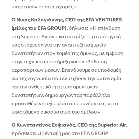
υπηρεσιών σε νέες αγορές.»
O
Νίκος Καλογιάννης, CEO
της EFA
VENTURES
(μέλος του EFA
GROUP
),
δήλωσε:
«Η επένδυση
στη Superior Air αντικατοπτρίζει τη στρατηγική
μας στόχευση για την ανάπτυξη ισχυρών
δυνατοτήτων στον τομέα της άμυνας, με έμφαση
στην τεχνική υποστήριξη και αναβάθμιση
αεροπορικών μέσων. Επενδύουμε σε υποδομές
και τεχνογνωσία που ενισχύουν την αυτονομία
και την ανθεκτικότητα των αμυντικών
δυνατοτήτων, δημιουργώντας παράλληλα
προστιθέμενη αξία μέσα από συνέργειες με το
υφιστάμενο οικοσύστημα του ομίλου.»
Ο Κωνσταντίνος Σοφιανός,
CEO της Superior Air,
πρόσθεσε: «Η ένταξή μας στο EFA GROUP