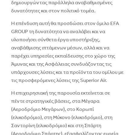
δημιουργώντας παράλληλα αναβαθμισμένες
δυνατότητες και στον πολιτικό τομέα.
Η επένδυση αυτή θα προσδώσει στον όμιλο EFA
GROUP τη δυνατότητα να αναλάβει και να
υλοποιήσει σύνθετα έργα υποστήριξης,
αναβάθμισης ιπτάμενων μέσων, αλλά και να
παρέχει υπηρεσίες εκπαίδευσης στο χώρο της
Άμυνας και της Ασφάλειας συνδυάζοντας τις
υπάρχουσες λύσεις και τα προϊόντα του ομίλου με
τις προσφερόμενες λύσεις της Superior Air.
Η επιχειρησιακή της παρουσία εκτείνεται σε
πέντε στρατηγικές βάσεις, στα Μέγαρα
(Αεροδρόμιο Μεγάρων), στο Κορωπί
(ελικοδρόμιο), στη Μύκονο (ελικοδρόμιο), στη
Σαντορίνη (ελικοδρόμιο) και στη Σπάρτη
(Αεροδρόμιο Σπάρτης), εξασφαλίζοντας ευρεία