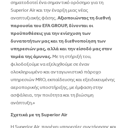
σηματοδοτεί ένα σημαντικό ορόσημο για τη
Superior Air και την έναρξη μιας νέας
αναπτυξιακής φάσης.
Αξιοποιώντας τη διεθνή
παρουσία του EFA GROUP
, δίνονται οι
προϋποθέσεις για την ενίσχυση των
δυνατοτήτων μας και τη διεθνοποίηση των
υπηρεσιών μας, αλλά και την είσοδό μας στον
τομέα της άμυνας.
Με τη στήριξή του,
φιλοδοξούμε να εξελιχθούμε σε έναν
ολοκληρωμένο και ανταγωνιστικό πάροχο
υπηρεσιών MRO, εκπαίδευσης και εξειδικευμένης
αεροπορικής υποστήριξης, με έμφαση στην
ασφάλεια, την ποιότητα και τη βιώσιμη
ανάπτυξη.»
Σχετικά με τη Superior Air
Η Superior Air παρέχει υπηρεσίες συντήρησης και