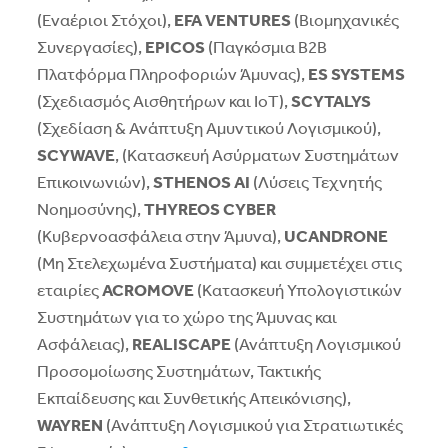
(Εναέριοι Στόχοι),
EFA VENTURES
(Βιομηχανικές
Συνεργασίες),
EPICOS
(Παγκόσμια B2B
Πλατφόρμα Πληροφοριών Άμυνας),
ES SYSTEMS
(Σχεδιασμός Αισθητήρων και IoT),
SCYTALYS
(Σχεδίαση & Ανάπτυξη Αμυντικού Λογισμικού),
SCYWAVE
, (Κατασκευή Ασύρματων Συστημάτων
Επικοινωνιών),
STHENOS AI
(Λύσεις Τεχνητής
Νοημοσύνης),
THYREOS CYBER
(Κυβερνοασφάλεια στην Άμυνα),
UCANDRONE
(Μη Στελεχωμένα Συστήματα) και συμμετέχει στις
εταιρίες
ACROMOVE
(Κατασκευή Υπολογιστικών
Συστημάτων για το χώρο της Άμυνας και
Ασφάλειας),
REALISCAPE
(Ανάπτυξη Λογισμικού
Προσομοίωσης Συστημάτων, Τακτικής
Εκπαίδευσης και Συνθετικής Απεικόνισης),
WAYREN
(Ανάπτυξη Λογισμικού για Στρατιωτικές