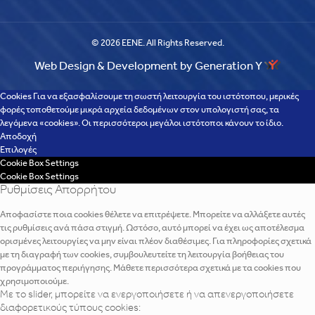
© 2026 EENE. All Rights Reserved.
Web Design & Development by Generation Y
Cookies Για να εξασφαλίσουμε τη σωστή λειτουργία του ιστότοπου, μερικές
φορές τοποθετούμε μικρά αρχεία δεδομένων στον υπολογιστή σας, τα
λεγόμενα «cookies». Οι περισσότεροι μεγάλοι ιστότοποι κάνουν το ίδιο.
Αποδοχή
Επιλογές
Cookie Box Settings
Cookie Box Settings
Ρυθμίσεις Απορρήτου
Αποφασίστε ποια cookies θέλετε να επιτρέψετε. Μπορείτε να αλλάξετε αυτές
τις ρυθμίσεις ανά πάσα στιγμή. Ωστόσο, αυτό μπορεί να έχει ως αποτέλεσμα
ορισμένες λειτουργίες να μην είναι πλέον διαθέσιμες. Για πληροφορίες σχετικά
με τη διαγραφή των cookies, συμβουλευτείτε τη λειτουργία βοήθειας του
προγράμματος περιήγησης. Μάθετε περισσότερα σχετικά με τα cookies που
χρησιμοποιούμε.
Με το slider, μπορείτε να ενεργοποιήσετε ή να απενεργοποιήσετε
διαφορετικούς τύπους cookies: