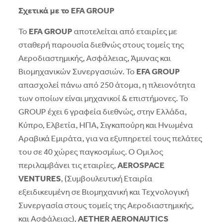
Σχετικά με το EFA GROUP
Το
EFA GROUP
αποτελείται από εταιρίες με
σταθερή παρουσία διεθνώς στους τομείς της
Αεροδιαστημικής, Ασφάλειας, Άμυνας και
Βιομηχανικών Συνεργασιών. Το
EFA GROUP
απασχολεί πάνω από 250 άτομα, η πλειονότητα
των οποίων είναι μηχανικοί & επιστήμονες. Το
GROUP έχει 6 γραφεία διεθνώς, στην Ελλάδα,
Κύπρο, Ελβετία, HΠΑ, Σιγκαπούρη και Ηνωμένα
Αραβικά Εμιράτα, για να εξυπηρετεί τους πελάτες
του σε 40 χώρες παγκοσμίως. Ο Όμιλος
περιλαμβάνει τις εταιρίες,
AEROSPACE
VENTURES
, (Συμβουλευτική Εταιρία
εξειδικευμένη σε Βιομηχανική και Τεχνολογική
Συνεργασία στους τομείς της Αεροδιαστημικής,
και Ασφάλειας),
AETHER AERONAUTICS