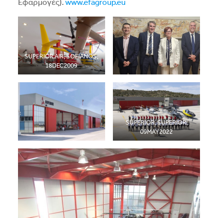
Εφαρμογές).
www.efagroup.eu
SUPERIOR AIR, SOFIANOS,
18DEC2009
SUPERIOR, SUPERIOR,
09MAY2022