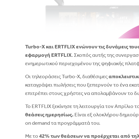
Turbo-X και ERTFLIX ενώνουν τις δυνάμεις το
εφαρμογή ERTFLIX
. Σκοπός αυτής της συνεργα
ενημερωτικού περιεχομένου της ψηφιακής πλατφ
Οι τηλεοράσεις Turbo-X, διαθέσιμες
αποκλειστικά
καταγράψει πωλήσεις που ξεπερνούν το ένα εκατ
επιτρέπει στους χρήστες να απολαμβάνουν το δ
Το ERTFLIX ξεκίνησε τη λειτουργία τον Απρίλιο το
θεάσεις ημερησίως.
Είναι εξ ολοκλήρου δημιούρ
on demand τα προγράμματά του.
Με το
42% των θεάσεων να προέρχεται από τη