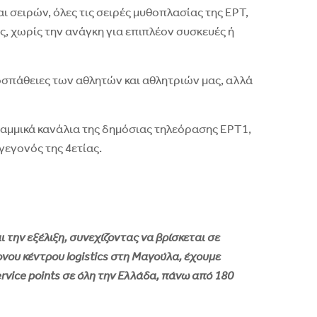
 σειρών, όλες τις σειρές μυθοπλασίας της ΕΡΤ,
ς, χωρίς την ανάγκη για επιπλέον συσκευές ή
ροσπάθειες των αθλητών και αθλητριών μας, αλλά
ραμμικά κανάλια της δημόσιας τηλεόρασης ΕΡΤ1,
εγονός της 4ετίας.
ι την εξέλιξη, συνεχίζοντας να βρίσκεται σε
ονου κέντρου logistics στη Μαγούλα, έχουμε
ervice points σε όλη την Ελλάδα, πάνω από 180