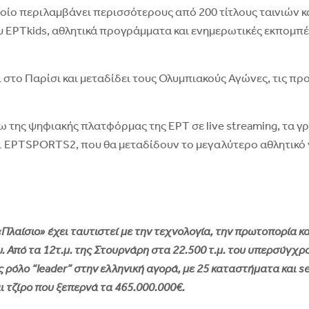
ο περιλαμβάνει περισσότερους από 200 τίτλους ταινιών και
ου ΕΡΤkids, αθλητικά προγράμματα και ενημερωτικές εκπομπέ
ι στο Παρίσι και μεταδίδει τους Ολυμπιακούς Αγώνες, τις π
 της ψηφιακής πλατφόρμας της ΕΡΤ σε live streaming, τα γ
 ΕΡΤSPORTS2, που θα μεταδίδουν το μεγαλύτερο αθλητικό γ
«Πλαίσιο» έχει ταυτιστεί με την τεχνολογία, την πρωτοπορία κα
υ. Από τα 12τ.μ. της Στουρνάρη στα 22.500 τ.μ. του υπερσύγχρ
 ρόλο “leader” στην ελληνική αγορά, με 25 καταστήματα και s
ι τζίρο που ξεπερνά τα 465.000.000€.