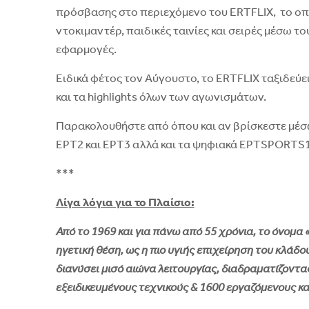
πρόσβασης στο περιεχόμενο του ERTFLIX, το οποί
ντοκιμαντέρ, παιδικές ταινίες και σειρές μέσω τ
εφαρμογές.
Ειδικά φέτος τον Αύγουστο, το ERTFLIX ταξιδεύε
και τα highlights όλων των αγωνισμάτων.
Παρακολουθήστε από όπου και αν βρίσκεστε μέσω
ΕΡΤ2 και ΕΡΤ3 αλλά και τα ψηφιακά ΕΡΤSPORTS1
***
Λίγα λόγια για το Πλαίσιο:
Από το 1969 και για πάνω από 55 χρόνια, το όνομα 
ηγετική θέση, ως η πιο υγιής επιχείρηση του κλάδο
διανύσει μισό αιώνα λειτουργίας, διαδραματίζοντας
εξειδικευμένους τεχνικούς & 1600 εργαζόμενους κα