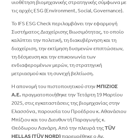
υιοθέτηση βιομηχανικής στρατηγικής σύμφωνα με
τις αρχές ESG (Environment, Social, Governance).
Το IFS ESG Check περιλαμβάνει την εφαρμογή
Συστήματος Διαχείρισης Βιωσιμότητας, το οποίο
καλύπτει την πολιτική, τη διακυβέρνηση και τη
διαχείριση, την εκτίμηση δυσμενών επιπτώσεων,
τη δέσμευση και την επικοινωνία των
ενδιαφερομένων μερών, τη στρατηγική
μετριασμού και τη συνεχή βελτίωση.
Η απονομή του πιστοποιητικού στην
ΜΠΙΖΙΟΣ
Α.Ε.
πραγματοποιήθηκε την Τετάρτη 19 Μαρτίου
2025, στις εγκαταστάσεις της βιομηχανίας στην
Ελασσόνα, παρουσία του Προέδρου κ. Αθανάσιου
Μπίζιου και του Διευθυντή Παραγωγής κ.
Θεόδωρου Λανάρη. Από την πλευρά της
T
Ü
V
HELLAS
(
T
Ü
V
NORD
)
παρευρέθηκε ο Αν.