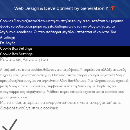
Web Design & Development by Generation Y
Cookies Για να εξασφαλίσουμε τη σωστή λειτουργία του ιστότοπου, μερικές
φορές τοποθετούμε μικρά αρχεία δεδομένων στον υπολογιστή σας, τα
λεγόμενα «cookies». Οι περισσότεροι μεγάλοι ιστότοποι κάνουν το ίδιο.
Αποδοχή
Επιλογές
Cookie Box Settings
Cookie Box Settings
Ρυθμίσεις Απορρήτου
Αποφασίστε ποια cookies θέλετε να επιτρέψετε. Μπορείτε να αλλάξετε αυτές
τις ρυθμίσεις ανά πάσα στιγμή. Ωστόσο, αυτό μπορεί να έχει ως αποτέλεσμα
ορισμένες λειτουργίες να μην είναι πλέον διαθέσιμες. Για πληροφορίες σχετικά
με τη διαγραφή των cookies, συμβουλευτείτε τη λειτουργία βοήθειας του
προγράμματος περιήγησης. Μάθετε περισσότερα σχετικά με τα cookies που
χρησιμοποιούμε.
Με το slider, μπορείτε να ενεργοποιήσετε ή να απενεργοποιήσετε
διαφορετικούς τύπους cookies: