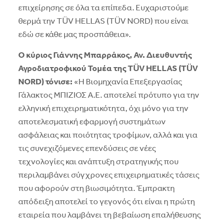
επιχείρησης σε όλα τα επίπεδα. Ευχαριστούμε
θερμά την TÜV HELLAS (TÜV NORD) που είναι
εδώ σε κάθε μας προσπάθεια».
Ο κύριος Γιάννης Μπαρράκος, Αν. Διευθυντής
Αγροδιατροφικού Τομέα της
T
Ü
V
HELLAS
(
T
Ü
V
NORD
) τόνισε:
«Η Βιομηχανία Επεξεργασίας
Γάλακτος ΜΠΙΖΙΟΣ Α.Ε. αποτελεί πρότυπο για την
ελληνική επιχειρηματικότητα, όχι μόνο για την
αποτελεσματική εφαρμογή συστημάτων
ασφάλειας και ποιότητας τροφίμων, αλλά και για
τις συνεχιζόμενες επενδύσεις σε νέες
τεχνολογίες και ανάπτυξη στρατηγικής που
περιλαμβάνει σύγχρονες επιχειρηματικές τάσεις
που αφορούν στη βιωσιμότητα. Έμπρακτη
απόδειξη αποτελεί το γεγονός ότι είναι η πρώτη
εταιρεία που λαμβάνει τη βεβαίωση επαλήθευσης