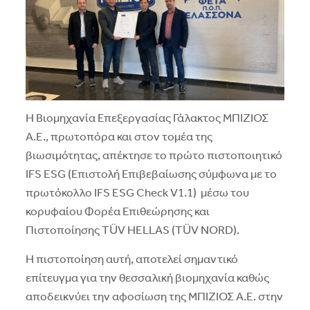
Η Βιομηχανία Επεξεργασίας Γάλακτος ΜΠΙΖΙΟΣ
Α.Ε., πρωτοπόρα και στον τομέα της
βιωσιμότητας, απέκτησε το πρώτο πιστοποιητικό
IFS ESG (Επιστολή Επιβεβαίωσης σύμφωνα με το
πρωτόκολλο IFS ESG Check V1.1) μέσω του
κορυφαίου Φορέα Επιθεώρησης και
Πιστοποίησης TÜV HELLAS (TÜV NORD).
Η πιστοποίηση αυτή, αποτελεί σημαντικό
επίτευγμα για την θεσσαλική βιομηχανία καθώς
αποδεικνύει την αφοσίωση της ΜΠΙΖΙΟΣ Α.Ε. στην