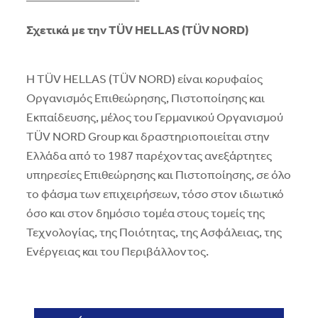
—————————-
Σχετικά με την
T
Ü
V
HELLAS
(
T
Ü
V
NORD
)
Η TÜV HELLAS (TÜV NORD) είναι κορυφαίος
Οργανισμός Επιθεώρησης, Πιστοποίησης και
Εκπαίδευσης, μέλος του Γερμανικού Οργανισμού
TÜV NORD Group και δραστηριοποιείται στην
Ελλάδα από το 1987 παρέχοντας ανεξάρτητες
υπηρεσίες Επιθεώρησης και Πιστοποίησης, σε όλο
το φάσμα των επιχειρήσεων, τόσο στον ιδιωτικό
όσο και στον δημόσιο τομέα στους τομείς της
Τεχνολογίας, της Ποιότητας, της Ασφάλειας, της
Ενέργειας και του Περιβάλλοντος.