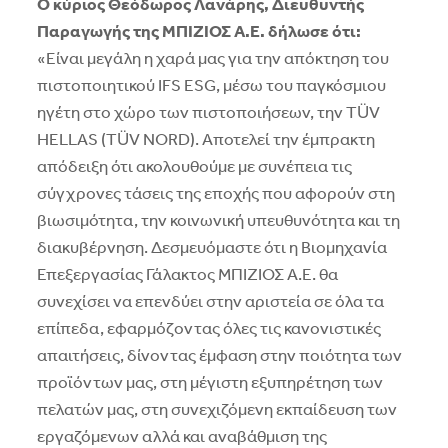
Ο κύριος Θεόδωρος Λανάρης, Διευθυντής
Παραγωγής της ΜΠΙΖΙΟΣ Α.Ε. δήλωσε ότι:
«Είναι μεγάλη η χαρά μας για την απόκτηση του
πιστοποιητικού IFS ESG, μέσω του παγκόσμιου
ηγέτη στο χώρο των πιστοποιήσεων, την TÜV
HELLAS (TÜV NORD). Αποτελεί την έμπρακτη
απόδειξη ότι ακολουθούμε με συνέπεια τις
σύγχρονες τάσεις της εποχής που αφορούν στη
βιωσιμότητα, την κοινωνική υπευθυνότητα και τη
διακυβέρνηση. Δεσμευόμαστε ότι η Βιομηχανία
Επεξεργασίας Γάλακτος ΜΠΙΖΙΟΣ Α.Ε. θα
συνεχίσει να επενδύει στην αριστεία σε όλα τα
επίπεδα, εφαρμόζοντας όλες τις κανονιστικές
απαιτήσεις, δίνοντας έμφαση στην ποιότητα των
προϊόντων μας, στη μέγιστη εξυπηρέτηση των
πελατών μας, στη συνεχιζόμενη εκπαίδευση των
εργαζόμενων αλλά και αναβάθμιση της