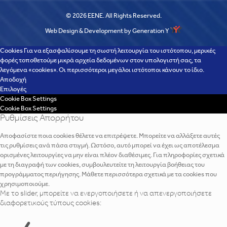
© 2026 EENE. All Rights Reserved.
Web Design & Development by Generation Y
Cookies Για να εξασφαλίσουμε τη σωστή λειτουργία του ιστότοπου, μερικές
φορές τοποθετούμε μικρά αρχεία δεδομένων στον υπολογιστή σας, τα
λεγόμενα «cookies». Οι περισσότεροι μεγάλοι ιστότοποι κάνουν το ίδιο.
Αποδοχή
Επιλογές
Cookie Box Settings
Cookie Box Settings
Ρυθμίσεις Απορρήτου
Αποφασίστε ποια cookies θέλετε να επιτρέψετε. Μπορείτε να αλλάξετε αυτές
τις ρυθμίσεις ανά πάσα στιγμή. Ωστόσο, αυτό μπορεί να έχει ως αποτέλεσμα
ορισμένες λειτουργίες να μην είναι πλέον διαθέσιμες. Για πληροφορίες σχετικά
με τη διαγραφή των cookies, συμβουλευτείτε τη λειτουργία βοήθειας του
προγράμματος περιήγησης. Μάθετε περισσότερα σχετικά με τα cookies που
χρησιμοποιούμε.
Με το slider, μπορείτε να ενεργοποιήσετε ή να απενεργοποιήσετε
διαφορετικούς τύπους cookies: