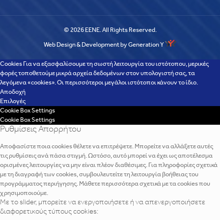
© 2026 EENE. All Rights Reserved.
Web Design & Development by Generation Y
Cookies Για να εξασφαλίσουμε τη σωστή λειτουργία του ιστότοπου, μερικές
φορές τοποθετούμε μικρά αρχεία δεδομένων στον υπολογιστή σας, τα
λεγόμενα «cookies». Οι περισσότεροι μεγάλοι ιστότοποι κάνουν το ίδιο.
Αποδοχή
Επιλογές
Cookie Box Settings
Cookie Box Settings
Ρυθμίσεις Απορρήτου
Αποφασίστε ποια cookies θέλετε να επιτρέψετε. Μπορείτε να αλλάξετε αυτές
τις ρυθμίσεις ανά πάσα στιγμή. Ωστόσο, αυτό μπορεί να έχει ως αποτέλεσμα
ορισμένες λειτουργίες να μην είναι πλέον διαθέσιμες. Για πληροφορίες σχετικά
με τη διαγραφή των cookies, συμβουλευτείτε τη λειτουργία βοήθειας του
προγράμματος περιήγησης. Μάθετε περισσότερα σχετικά με τα cookies που
χρησιμοποιούμε.
Με το slider, μπορείτε να ενεργοποιήσετε ή να απενεργοποιήσετε
διαφορετικούς τύπους cookies: