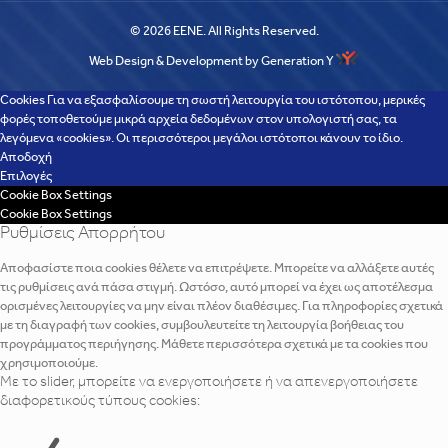
© 2026 EENE. All Rights Reserved.
Web Design & Development by Generation Y
Cookies Για να εξασφαλίσουμε τη σωστή λειτουργία του ιστότοπου, μερικές
φορές τοποθετούμε μικρά αρχεία δεδομένων στον υπολογιστή σας, τα
λεγόμενα «cookies». Οι περισσότεροι μεγάλοι ιστότοποι κάνουν το ίδιο.
Αποδοχή
Επιλογές
Cookie Box Settings
Cookie Box Settings
Ρυθμίσεις Απορρήτου
Αποφασίστε ποια cookies θέλετε να επιτρέψετε. Μπορείτε να αλλάξετε αυτές
τις ρυθμίσεις ανά πάσα στιγμή. Ωστόσο, αυτό μπορεί να έχει ως αποτέλεσμα
ορισμένες λειτουργίες να μην είναι πλέον διαθέσιμες. Για πληροφορίες σχετικά
με τη διαγραφή των cookies, συμβουλευτείτε τη λειτουργία βοήθειας του
προγράμματος περιήγησης. Μάθετε περισσότερα σχετικά με τα cookies που
χρησιμοποιούμε.
Με το slider, μπορείτε να ενεργοποιήσετε ή να απενεργοποιήσετε
διαφορετικούς τύπους cookies: