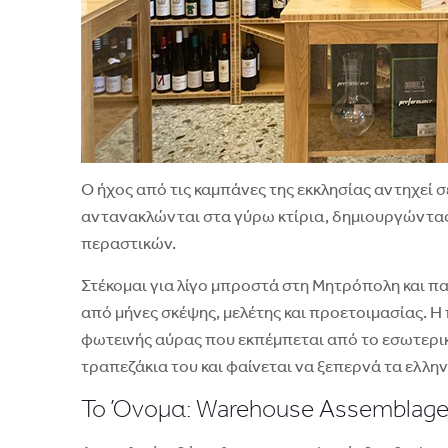
Ο ήχος από τις καμπάνες της εκκλησίας αντηχεί σ
αντανακλώνται στα γύρω κτίρια, δημιουργώντας
περαστικών.
Στέκομαι για λίγο μπροστά στη Μητρόπολη και π
από μήνες σκέψης, μελέτης και προετοιμασίας. Η
φωτεινής αύρας που εκπέμπεται από το εσωτερικό
τραπεζάκια του και φαίνεται να ξεπερνά τα ελλη
Το Όνομα: Warehouse Assemblag