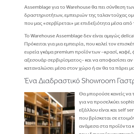
Assemblage για το Warehouse θα πει σύνθεση τω
δραστηριοτήτων, εμπειριών της ταλαντούχας ομά
που μας «σερβίρεται» με επιδεξιότητα μέσα από 
Το Warehouse Assemblage δεν είναι αμιγώς delica
Πρόκειται για μια εμπειρία, που καλεί τον επισκ
ευρεία γκάμα premium προϊόντων –κρασί, καφέ, φ
αξεσουάρ σερβιρίσματος– και να αποφασίσει αν 
καταναλώσει μέσα στον χώρο ή αν θα τα πάρει μαζ
Ένα Διαδραστικό Showroom Γαστ
Θα μπορούσε κανείς να 
για να προσελκύει sophis
εξάλλου είναι και self 
που βρίσκεται σε ετοιμό
ανάμεσα στα προϊόντα και