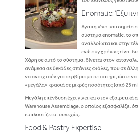
του ιδανικούς γευστικο
Enomatic: Έξυπν
Αγαπημένο μου σημείο στ
σύστημα enomatic, το οπ
αναλλοίωτα και στην τέ
ενώ συγχρόνως είναι δια
Χάρη σε αυτό το σύστημα, δίνεται στον καταναλ
ανάμεσα σε δεκάδες σπάνιες φιάλες, που σε άλλ
να ανοιχτούν για σερβίρισμα σε ποτήρι, ώστε να
«μεγάλα» κρασιά σε μικρές ποσότητες (από 25 ml)
Μεγάλη επένδυση έχει γίνει και στον εξαιρετικά
Warehouse Assemblage, ο οποίος εξασφαλίζει ότι
εμπλουτίζεται συνεχώς.
Food & Pastry Expertise