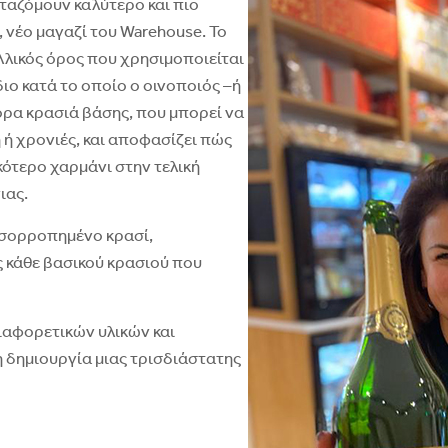
ταζόμουν καλύτερο και πιο
, νέο μαγαζί του Warehouse. Το
αλλικός όρος που χρησιμοποιείται
ιο κατά το οποίο ο οινοποιός –ή
φορα κρασιά βάσης, που μπορεί να
 ή χρονιές, και αποφασίζει πώς
κότερο χαρμάνι στην τελική
ιας.
 ισορροπημένο κρασί,
 κάθε βασικού κρασιού που
ιαφορετικών υλικών και
η δημιουργία μιας τρισδιάστατης