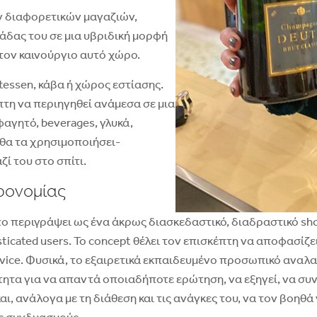
ν διαφορετικών μαγαζιών,
δας του σε μια υβριδική μορφή
τον καινούργιο αυτό χώρο.
tessen, κάβα ή χώρος εστίασης.
έπτη να περιηγηθεί ανάμεσα σε μια
αγητό, beverages, γλυκά,
θα τα χρησιμοποιήσει-
ί του στο σπίτι.
ρονομίας
το περιγράψει ως ένα άκρως διασκεδαστικό, διαδραστικό sh
ticated users. Το concept θέλει τον επισκέπτη να αποφασίζει
service. Φυσικά, το εξαιρετικά εκπαιδευμένο προσωπικό αναλ
τητα για να απαντά οποιαδήποτε ερώτηση, να εξηγεί, να συν
, ανάλογα με τη διάθεση και τις ανάγκες του, να τον βοηθά 