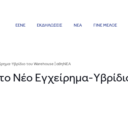
ΕΕΝΕ
ΕΚΔΗΛΩΣΕΙΣ
ΝΕΑ
ΓΙΝΕ ΜΕΛΟΣ
ίρημα-Yβρίδιο του Warehouse | αθηΝΕΑ
τo Nέο Eγχείρημα-Yβρίδι