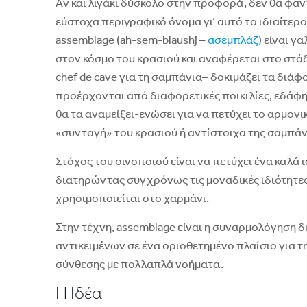
Aν και λιγάκι δύσκολο στην προφορά, δεν θα φαν
εύστοχα περιγραφικό όνομα γι’ αυτό το ιδιαίτερο
assemblage (ah-sem-blaushj –
ασεμπλάζ
) είναι γ
στον κόσμο του κρασιού και αναφέρεται στο στάδ
chef de cave για τη σαμπάνια– δοκιμάζει τα διά
προέρχονται από διαφορετικές ποικιλίες, εδάφη
θα τα αναμείξει-ενώσει για να πετύχει το αρμονι
«συνταγή» του κρασιού ή αντίστοιχα της σαμπάν
Στόχος του οινοποιού είναι να πετύχει ένα καλά
διατηρώντας συγχρόνως τις μοναδικές ιδιότητες
χρησιμοποιείται στο χαρμάνι.
Στην τέχνη, assemblage είναι η συναρμολόγηση δ
αντικειμένων σε ένα οριοθετημένο πλαίσιο για τ
σύνθεσης με πολλαπλά νοήματα.
Η Iδέα