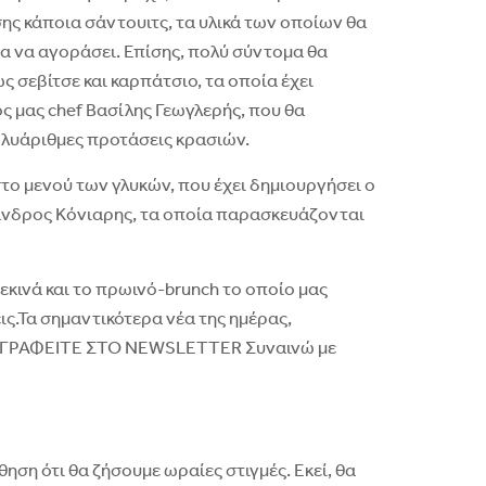
σης κάποια σάντουιτς, τα υλικά των οποίων θα
ια να αγοράσει. Επίσης, πολύ σύντομα θα
 σεβίτσε και καρπάτσιο, τα οποία έχει
ς μας chef Βασίλης Γεωγλερής, που θα
ολυάριθμες προτάσεις κρασιών.
στο μενού των γλυκών, που έχει δημιουργήσει ο
ανδρος Κόνιαρης, τα οποία παρασκευάζονται
κινά και το πρωινό-brunch το οποίο μας
ις.Τα σημαντικότερα νέα της ημέρας,
!ΕΓΓΡΑΦΕΙΤΕ ΣΤΟ NEWSLETTER Συναινώ με
ση ότι θα ζήσουμε ωραίες στιγμές. Εκεί, θα