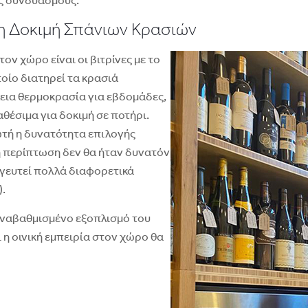
ύς συνδυασμούς.
η Δοκιμή Σπάνιων Κρασιών
ον χώρο είναι οι βιτρίνες με το
οίο διατηρεί τα κρασιά
λεια θερμοκρασία για εβδομάδες,
θέσιμα για δοκιμή σε ποτήρι.
ωτή η δυνατότητα επιλογής
η περίπτωση δεν θα ήταν δυνατόν
 γευτεί πολλά διαφορετικά
.
 αναβαθμισμένο εξοπλισμό του
 η οινική εμπειρία στον χώρο θα