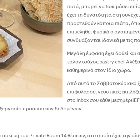
ποτά, μπορεί να δοκιμάσει επί
έχει τη δυνατότητα στη συνέχε
προστεθούν κάποια πιάτα, όπως
επιμεληθεί φυσικά ο αγαπημένο
συνδυάζονται ιδανικά με τις π
Μεγάλη έμφαση έχει δοθεί και 
ταλαντούχος pastry chef Αλέξ
καθημερινά στον ίδιο χώρο.
Από αυτό το Σαββατοκύριακο ξε
επιφυλάσσει γευστικές εκπλήξε
στο inbox σου κάθε μεσημέρι
εξεργασία προσωπικών δεδομένων.
σκευή του Private Room 14 θέσεων, στο οποίο έχω την αίσθη