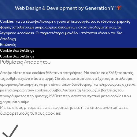
Web Design & Development by Generation Y
Cookies Για να εξασφαλίσουμε τη σωστή λειτουργία του ιστότοπου, μερικές
φορές τοποθετούμε μικρά αρχεία δεδομένων στον υπολογιστή σας, τα
λεγόμενα «cookies». Οι περισσότεροι μεγάλοι ιστότοποι κάνουν το ίδιο.
Αποδοχή
Επιλογές
Cookie Box Settings
Cookie Box Settings
Ρυθμίσεις Απορρήτου
Αποφασίστε ποια cookies θέλετε να επιτρέψετε. Μπορείτε να αλλάξετε αυτές
τις ρυθμίσεις ανά πάσα στιγμή. Ωστόσο, αυτό μπορεί να έχει ως αποτέλεσμα
ορισμένες λειτουργίες να μην είναι πλέον διαθέσιμες. Για πληροφορίες σχετικά
με τη διαγραφή των cookies, συμβουλευτείτε τη λειτουργία βοήθειας του
προγράμματος περιήγησης. Μάθετε περισσότερα σχετικά με τα cookies που
χρησιμοποιούμε.
Με το slider, μπορείτε να ενεργοποιήσετε ή να απενεργοποιήσετε
διαφορετικούς τύπους cookies: