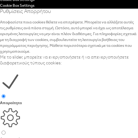
Cookie Box Settings
Ρυθμίσεις Απορρήτου
Αποφασίστε ποια cookies θέλετε να επιτρέψετε. Μπορείτε να αλλάξετε αυτές
τις ρυθμίσεις ανά πάσα στιγμή. Ωστόσο, αυτό μπορεί να έχει ως αποτέλεσμα
ορισμένες λειτουργίες να μην είναι πλέον διαθέσιμες. Για πληροφορίες σχετικά
με τη διαγραφή των cookies, συμβουλευτείτε τη λειτουργία βοήθειας του
προγράμματος περιήγησης. Μάθετε περισσότερα σχετικά με τα cookies που
χρησιμοποιούμε.
Με το slider, μπορείτε να ενεργοποιήσετε ή να απενεργοποιήσετε
διαφορετικούς τύπους cookies:
Απαραίτητα