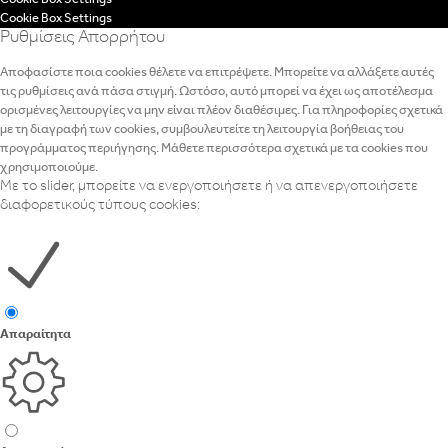
Cookie Box Settings
Ρυθμίσεις Απορρήτου
Αποφασίστε ποια cookies θέλετε να επιτρέψετε. Μπορείτε να αλλάξετε αυτές
τις ρυθμίσεις ανά πάσα στιγμή. Ωστόσο, αυτό μπορεί να έχει ως αποτέλεσμα
ορισμένες λειτουργίες να μην είναι πλέον διαθέσιμες. Για πληροφορίες σχετικά
με τη διαγραφή των cookies, συμβουλευτείτε τη λειτουργία βοήθειας του
προγράμματος περιήγησης. Μάθετε περισσότερα σχετικά με τα cookies που
χρησιμοποιούμε.
Με το slider, μπορείτε να ενεργοποιήσετε ή να απενεργοποιήσετε
διαφορετικούς τύπους cookies:
Απαραίτητα