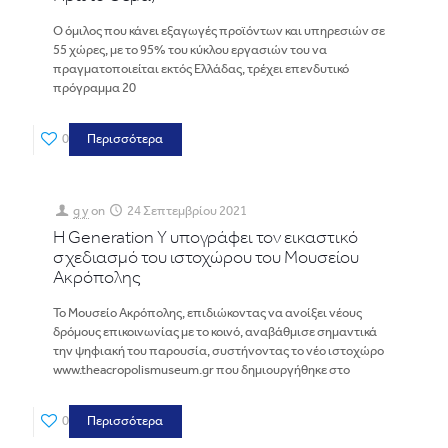
O όμιλος που κάνει εξαγωγές προϊόντων και υπηρεσιών σε
55 χώρες, με το 95% του κύκλου εργασιών του να
πραγματοποιείται εκτός Ελλάδας, τρέχει επενδυτικό
πρόγραμμα 20
0
Περισσότερα
g y
on
24 Σεπτεμβρίου 2021
Η Generation Υ υπογράφει τον εικαστικό
σχεδιασμό του ιστοχώρου του Μουσείου
Ακρόπολης
Το Μουσείο Ακρόπολης, επιδιώκοντας να ανοίξει νέους
δρόμους επικοινωνίας με το κοινό, αναβάθμισε σημαντικά
την ψηφιακή του παρουσία, συστήνοντας το νέο ιστοχώρο
www.theacropolismuseum.gr που δημιουργήθηκε στο
0
Περισσότερα