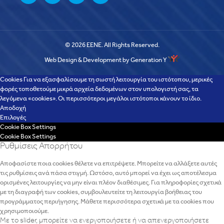
© 2026 EENE. All Rights Reserved.
Web Design & Development by Generation Y
Cookies Για να εξασφαλίσουμε τη σωστή λειτουργία του ιστότοπου, μερικές
φορές τοποθετούμε μικρά αρχεία δεδομένων στον υπολογιστή σας, τα
λεγόμενα «cookies». Οι περισσότεροι μεγάλοι ιστότοποι κάνουν το ίδιο.
Αποδοχή
Επιλογές
Cookie Box Settings
Cookie Box Settings
Ρυθμίσεις Απορρήτου
Αποφασίστε ποια cookies θέλετε να επιτρέψετε. Μπορείτε να αλλάξετε αυτές
τις ρυθμίσεις ανά πάσα στιγμή. Ωστόσο, αυτό μπορεί να έχει ως αποτέλεσμα
ορισμένες λειτουργίες να μην είναι πλέον διαθέσιμες. Για πληροφορίες σχετικά
με τη διαγραφή των cookies, συμβουλευτείτε τη λειτουργία βοήθειας του
προγράμματος περιήγησης. Μάθετε περισσότερα σχετικά με τα cookies που
χρησιμοποιούμε.
Με το slider, μπορείτε να ενεργοποιήσετε ή να απενεργοποιήσετε