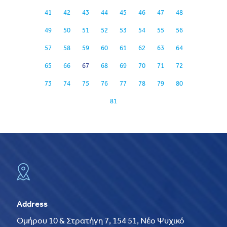
41
42
43
44
45
46
47
48
49
50
51
52
53
54
55
56
57
58
59
60
61
62
63
64
65
66
67
68
69
70
71
72
73
74
75
76
77
78
79
80
81
Address
Ομήρου 10 & Στρατήγη 7, 154 51, Νέο Ψυχικό