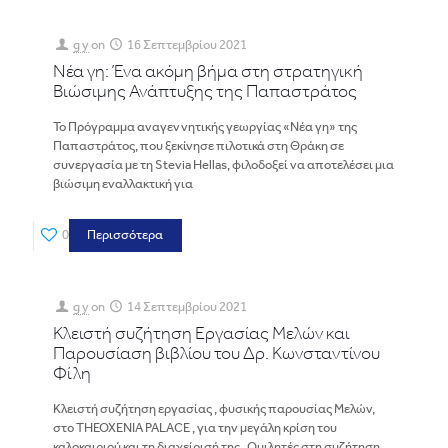
g y
on
16 Σεπτεμβρίου 2021
Νέα γη: Ένα ακόμη βήμα στη στρατηγική
Βιώσιμης Ανάπτυξης της Παπαστράτος
Το Πρόγραμμα αναγεννητικής γεωργίας «Νέα γη» της
Παπαστράτος, που ξεκίνησε πιλοτικά στη Θράκη σε
συνεργασία με τη Stevia Hellas, φιλοδοξεί να αποτελέσει μια
βιώσιμη εναλλακτική για
0
Περισσότερα
g y
on
14 Σεπτεμβρίου 2021
Κλειστή συζήτηση Εργασίας Μελών και
Παρουσίαση βιβλίου του Δρ. Κωνσταντίνου
Φίλη
Κλειστή συζήτηση εργασίας , φυσικής παρουσίας Μελών,
στο THEOXENIA PALACE , για την μεγάλη κρίση του
καλοκαιριού και τη διαχείρισή της . Ομιλητές στη συζήτηση