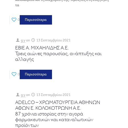
τα
0
Περισσότερα
g y
on
13 Σεπτεμβρίου 2021
ΕΒΙΕ Α. ΜΙΧΑΗΛΙΔΗΣ Α.Ε.
Τρεις αιώνες παρουσίας, ανάπτυξης και
αλλαγής
0
Περισσότερα
g y
on
13 Σεπτεμβρίου 2021
ADELCO – ΧΡΩΜΑΤΟΥΡΓΕΙΑ ΑΘΗΝΩΝ
ΑΦΩΝ Ε. ΚΟΛΟΚΟΤΡΩΝΗ Α.Ε.
87 χρόνια ιστορίας στην αγορά
φαρμακευτικών και καταναλωτικών
προϊόντων