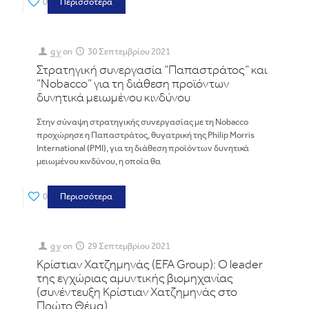
0
Περισσότερα
g y
on
30 Σεπτεμβρίου 2021
Στρατηγική συνεργασία “Παπαστράτος” και
“Nobacco” για τη διάθεση προϊόντων
δυνητικά μειωμένου κινδύνου
Στην σύναψη στρατηγικής συνεργασίας με τη Nobacco
προχώρησε η Παπαστράτος, θυγατρική της Philip Morris
International (PMI), για τη διάθεση προϊόντων δυνητικά
μειωμένου κινδύνου, η οποία θα
0
Περισσότερα
g y
on
29 Σεπτεμβρίου 2021
Κρίστιαν Χατζημηνάς (EFA Group): O leader
της εγχώριας αμυντικής βιομηχανίας
(συνέντευξη Κρίστιαν Χατζημηνάς στο
Πρώτο Θέμα)