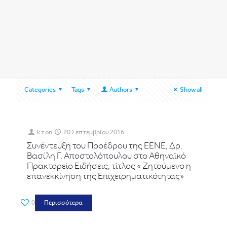
Categories
Tags
Authors
Show all
k z
on
20 Σεπτεμβρίου 2016
Συνέντευξη του Προέδρου της ΕΕΝΕ, Δρ.
Βασίλη Γ. Αποστολόπουλου στο Αθηναϊκό
Πρακτορείο Ειδήσεις, τίτλος « Ζητούμενο η
επανεκκίνηση της Επιχειρηματικότητας»
0
Περισσότερα