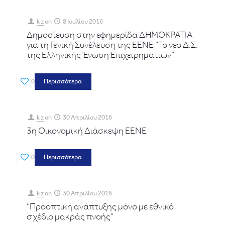
k z
on
8 Ιουλίου 2016
Δημοσίευση στην εφημερίδα ΔΗΜΟΚΡΑΤΙΑ
για τη Γενική Συνέλευση της ΕΕΝΕ “Το νέο Δ.Σ.
της Ελληνικής Ένωση Επιχειρηματιών”
0
Περισσότερα
k z
on
30 Απριλίου 2016
3η Οικονομική Διάσκεψη ΕΕΝΕ
0
Περισσότερα
k z
on
30 Απριλίου 2016
“Προοπτική ανάπτυξης μόνο με εθνικό
σχέδιο μακράς πνοής”