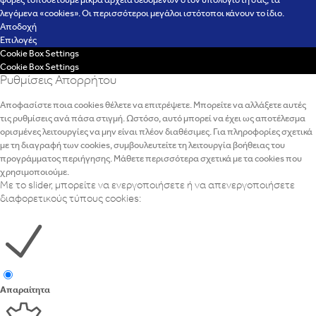
φορές τοποθετούμε μικρά αρχεία δεδομένων στον υπολογιστή σας, τα
λεγόμενα «cookies». Οι περισσότεροι μεγάλοι ιστότοποι κάνουν το ίδιο.
Αποδοχή
Επιλογές
Cookie Box Settings
Cookie Box Settings
Ρυθμίσεις Απορρήτου
Αποφασίστε ποια cookies θέλετε να επιτρέψετε. Μπορείτε να αλλάξετε αυτές
τις ρυθμίσεις ανά πάσα στιγμή. Ωστόσο, αυτό μπορεί να έχει ως αποτέλεσμα
ορισμένες λειτουργίες να μην είναι πλέον διαθέσιμες. Για πληροφορίες σχετικά
με τη διαγραφή των cookies, συμβουλευτείτε τη λειτουργία βοήθειας του
προγράμματος περιήγησης. Μάθετε περισσότερα σχετικά με τα cookies που
χρησιμοποιούμε.
Με το slider, μπορείτε να ενεργοποιήσετε ή να απενεργοποιήσετε
διαφορετικούς τύπους cookies:
Απαραίτητα