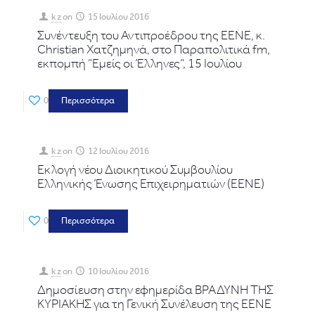
k z
on
15 Ιουλίου 2016
Συνέντευξη του Αντιπροέδρου της ΕΕΝΕ, κ.
Christian Χατζημηνά, στο Παραπολιτικά fm,
εκπομπή “Εμείς οι Έλληνες”, 15 Ιουλίου
0
Περισσότερα
k z
on
12 Ιουλίου 2016
Εκλογή νέου Διοικητικού Συμβουλίου
Ελληνικής Ένωσης Επιχειρηματιών (ΕΕΝΕ)
0
Περισσότερα
k z
on
10 Ιουλίου 2016
Δημοσίευση στην εφημερίδα ΒΡΑΔΥΝΗ ΤΗΣ
ΚΥΡΙΑΚΗΣ για τη Γενική Συνέλευση της ΕΕΝΕ